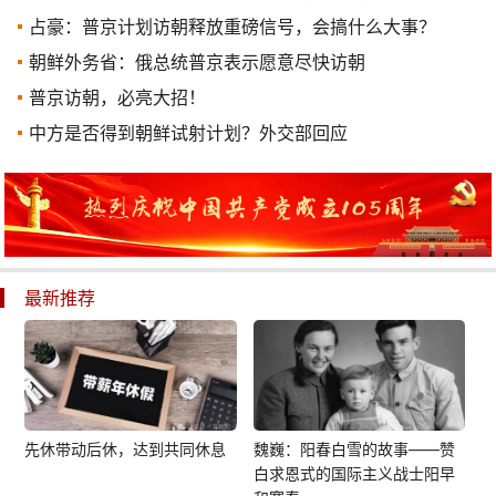
占豪：普京计划访朝释放重磅信号，会搞什么大事？
朝鲜外务省：俄总统普京表示愿意尽快访朝
普京访朝，必亮大招！
中方是否得到朝鲜试射计划？外交部回应
最新推荐
先休带动后休，达到共同休息
魏巍：阳春白雪的故事——赞
白求恩式的国际主义战士阳早