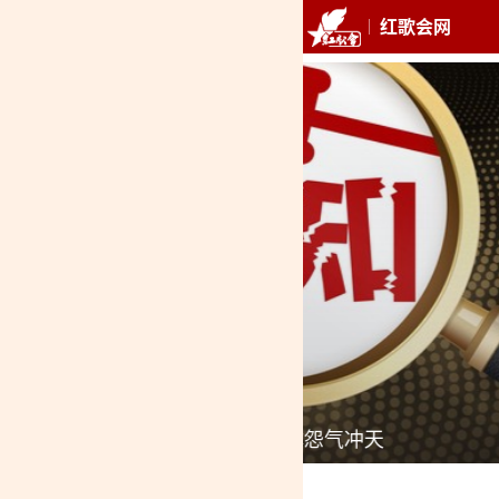
红歌会网
推荐
最新
专
孙锡良：