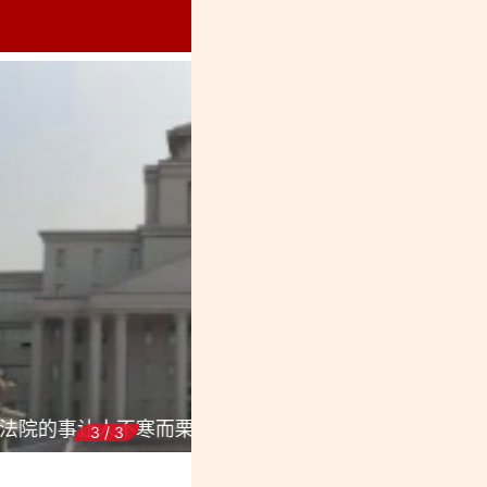
烈纪念馆
魏巍：阳春白雪的故事——
3
/
3