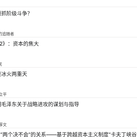
须抓阶级斗争？
员的追随者
停2》：资本的焦大
民
是冰火两重天
孙立平
期毛泽东关于战略进攻的谋划与指导
彭厚文
与“两个决不会”的关系——基于跨越资本主义制度“卡夫丁峡谷