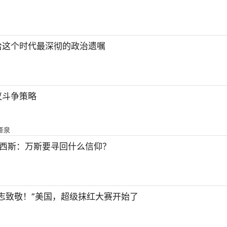
给这个时代最深彻的政治遗嘱
议斗争策略
泽泉
法西斯：万斯要寻回什么信仰？
志致敬！”美国，超级抹红大赛开始了