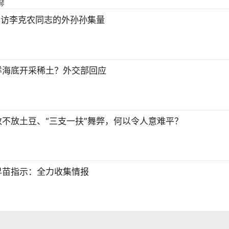
琴
专访李克农同志的外孙孙集量
洋海底开采稀土？外交部回应
不放土豆、“三支一扶”舞弊，何以令人意难平？
早苗指示：全力收集情报