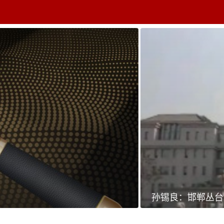
题中心
学者专栏
排行榜
周刊
网址导航
英
邯郸丛台法院的事让人不寒而栗