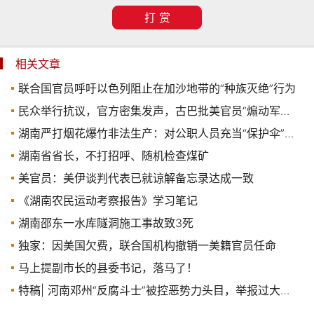
打 赏
相关文章
联合国官员呼吁以色列阻止在加沙地带的“种族灭绝”行为
民众举行抗议，官方密集发声，古巴批美官员“煽动军事侵略”
湖南严打烟花爆竹非法生产：对公职人员充当“保护伞”的，一律先免职再彻查
湖南省省长，不打招呼、随机检查煤矿
美官员：美伊谈判代表已就谅解备忘录达成一致
《湖南农民运动考察报告》学习笔记
湖南邵东一水库隧洞施工事故致3死
独家：因美国欠费，联合国机构撤销一美籍官员任命
马上提副市长的县委书记，落马了！
特稿| 河南邓州“反腐斗士”被控恶势力头目，举报过大量领导和公职人员，批办官员落马