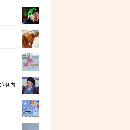
张志坤：当前阶段中国的公知群体怨气冲
特别活动预告| 阳和平：我母亲寒春的人
“冯院长看上你了”，背后有大问题
在伊朗内
牛弹琴：一场被遗忘的战争，彻底杀红了
都2026年了，居然还有跪久了站不起来的