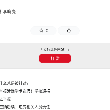
 李晓亮
0
「 支持红色网站！」
打 赏
什么总是被针对?
举报涉嫌学术造假！学校通报
之举报
空饷后续：追究相关人员责任