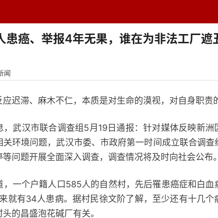
题中心
学者专栏
排行榜
周刊
网址导航
英
2人患癌、举报4年无果，谁在为非法工厂遮
新闻
迟滞、麻木不仁，本质是对生命的漠视，对自身职责
武汉市联合调查组5月19日通报：针对媒体反映新洲
相关环境问题，武汉市委、市政府第一时间成立联合调查
停等问题开展全面深入调查，调查情况将及时向社会公布
一个户籍人口585人的自然村，先后罹患癌症和白血
年以来就有34人患病。据村民徐文阶了解，至少还有十几
村头的昌盛泡花碱厂有关。