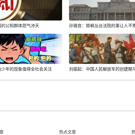
国的公知群体怨气冲天
孙锡良：邯郸丛台法院的事让人不
蚀少年的现象值得全社会关注
刘振起：中国人民解放军的创建期
章
热点文章