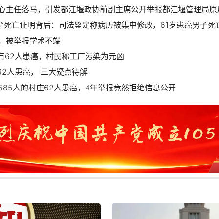
心主任落马，引发都江堰政协前副主席公开举报都江堰管理局原
具”死亡证明背后：司法鉴定称病历被集中修改，61岁患癌男子死
，被举报学术不端
庄有62人患癌，村民称工厂污染为元凶
62人患癌， 三大疑点待解
585人的村庄62人患癌，4年举报竟然拒绝信息公开