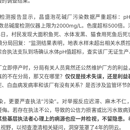
服的调查结果。
检测报告显示，昌盛泡花碱厂污染数据严重超标：p
而多数总碱度检测仪器上限为2000mg/L。色度超标500
月8日，村民发现大面积鱼死、水体发黑、猫食用死鱼后
境分局回复：“监测结果表明，地表水样未超出相关水质控
综合执法支队到场确认水体pH值超标，查实该厂无证生产
即停产时，分局有关人员竟然还公然维护厂方的利益
真的不在分局，那又在哪里？
仅仅是技术失误，还是利益
症、白血病发病率和该厂有没有关系？是否涉及监管环节
更要严查执法“污染”。对举报反应迟滞、麻木不仁
轻侮。若存在执法不公，导致的公信力损害或比污水致病
某些基层执法者心理上的病源也应一并检视，不留隐患。
入视野，以彻查澄清相关疑问，洞穿笼罩了4年的阴云。