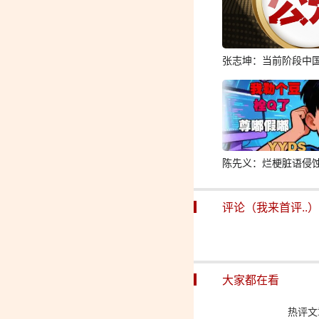
张志坤：当前阶段中
陈先义：烂梗脏语侵
评论（我来首评..）
大家都在看
热评文