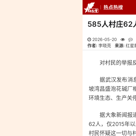
热点热搜
推荐
最新
专
585人村庄6
2026-05-20
作者:
李晓亮
来源:
红星
对村民的举报反应
据武汉发布消息，
坡湾昌盛泡花碱厂
环境生态、生产关
据大象新闻报道，
62人，仅2015
村民怀疑这一切与