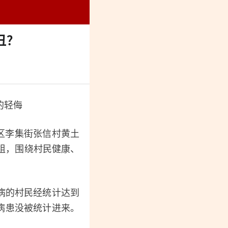
烈纪念馆
丑？
的轻侮
区李集街张信村黄土
组，围绕村民健康、
。
病的村民经统计达到
个病患没被统计进来。