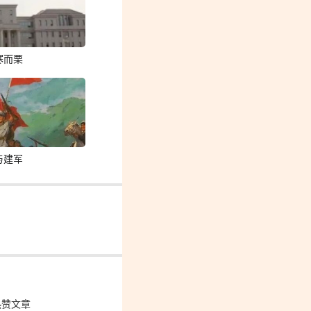
寒而栗
与建军
热赞文章