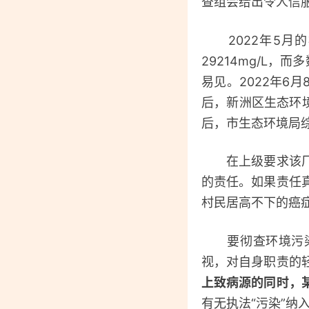
查组会给出令人信
2022年5月的
29214mg/L，
易见。2022年6
后，新洲区生态环
后，市生态环境局
在上级要求该厂立
的责任。如果责任
村民居高不下的癌
要彻查环境污染，
视，对自身职责的
上致病源的同时，
有无执法“污染”纳