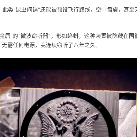
类“昆虫间谍”还能被预设飞行路线，空中盘旋，甚至
唇”的“微波窃听器”，形如蝌蚪，这种装置被隐藏在国
，无需任何电源，竟连续窃听了八年之久。