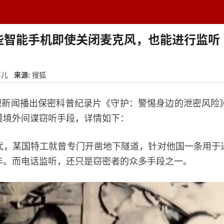
题中心
学者专栏
排行榜
周刊
网址导航
英
些智能手机即使关闭麦克风，也能进行监听
事儿
来源:
搜狐
新闻播出保密科普纪录片《守护：警惕身边的泄密风险》第
量境外间谍窃听手段，详情如下：
某国特工就曾专门开凿地下隧道，针对他国一条用于
年。而电话监听，还只是窃密者的众多手段之一。