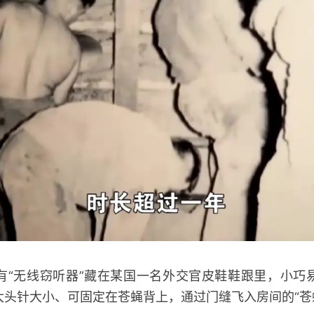
无线窃听器”藏在某国一名外交官皮鞋鞋跟里，小巧
大头针大小、可固定在苍蝇背上，通过门缝飞入房间的“苍