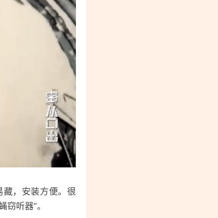
易藏，安装方便。很
蝇窃听器”。