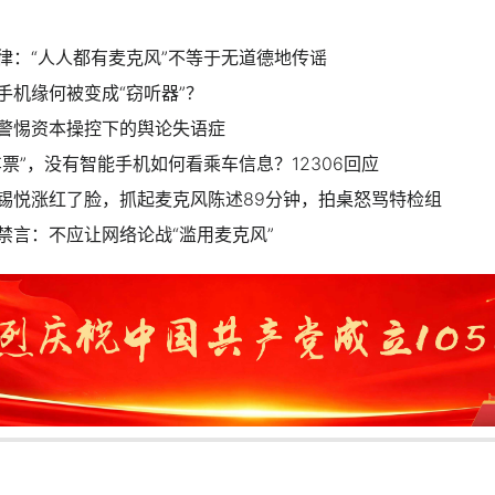
律：“人人都有麦克风”不等于无道德地传谣
手机缘何被变成“窃听器”？
警惕资本操控下的舆论失语症
票”，没有智能手机如何看乘车信息？12306回应
锡悦涨红了脸，抓起麦克风陈述89分钟，拍桌怒骂特检组
禁言：不应让网络论战“滥用麦克风”