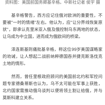
资料图：美国前国务卿基辛格。中新社记者 侯宇 摄
基辛格警告，西方应记住俄对欧洲的重要性，不
要被“一时的情绪”左右。他认为，应“让分界线恢复原
状”，即承认克里米亚入俄及俄控制乌东两地的状态，
让乌成为中立国，进而成为俄欧间的桥梁。
泽连斯基则痛批基辛格，称这位99岁美国谋略家
的劝诫，让人想起二战前纳粹德国吞并捷克斯洛伐克
土地的情形。
然而，曾任里根政府顾问的美国前北约和军控问
题专家德桑蒂斯也认为，乌不太可能在军事上获胜，
北约国家需推动俄乌谈判以便将领土割让给俄，并与
莫斯科建立关系。