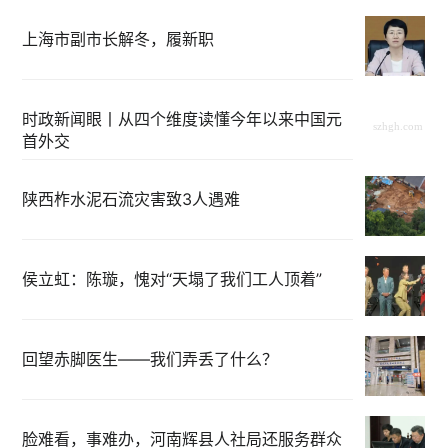
上海市副市长解冬，履新职
时政新闻眼丨从四个维度读懂今年以来中国元
首外交
陕西柞水泥石流灾害致3人遇难
侯立虹：陈璇，愧对“天塌了我们工人顶着”
回望赤脚医生——我们弄丢了什么？
脸难看，事难办，河南辉县人社局还服务群众