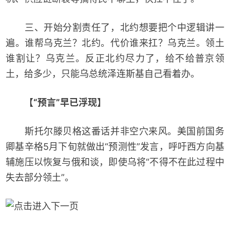
三、开始分割责任了，北约想要把个中逻辑讲一
遍。谁帮乌克兰？北约。代价谁来扛？乌克兰。领土
谁割让？乌克兰。反正北约尽力了，给不给普京领
土，给多少，只能乌总统泽连斯基自己看着办。
【“预言”早已浮现】
斯托尔滕贝格这番话并非空穴来风。美国前国务
卿基辛格5月下旬就做出“预测性”发言，呼吁西方向基
辅施压以恢复与俄和谈，即使乌将“不得不在此过程中
失去部分领土”。