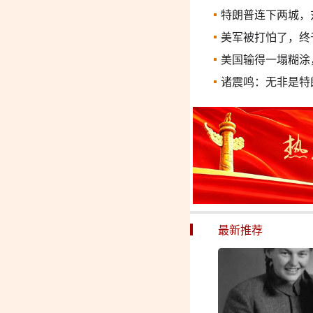
特朗普连下两城，
美军被打怕了，终
美国输得一塌糊涂
诸震鸣：无非是特
最新推荐