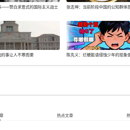
事——赞白求恩式的国际主义战士
张志坤：当前阶段中国的公知群体
院的事让人不寒而栗
陈先义：烂梗脏语侵蚀少年的现象
章
热点文章