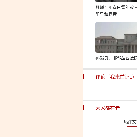
魏巍：阳春白雪的故
阳早和寒春
孙锡良：邯郸丛台法
评论（我来首评..）
大家都在看
热评文