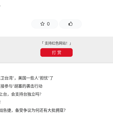
。
0
「 支持红色网站！」
打 赏
卫台湾”，美国一些人“担忧”了
直接参与”胡塞的袭击行动
上台，会支持台独立吗?
！
战告捷，备受争议为何还有大批拥趸？