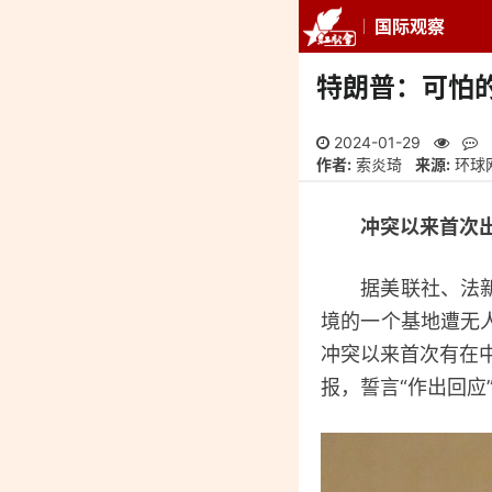
国际观察
推荐
最新
专
特朗普：可怕
2024-01-29
作者:
索炎琦
来源:
环球
冲突以来首次出
据美联社、法新社
境的一个基地遭无
冲突以来首次有在
报，誓言“作出回应