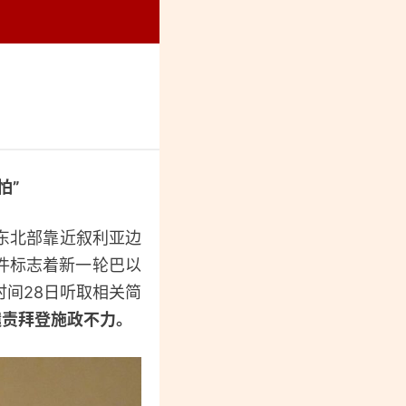
烈纪念馆
怕”
东北部靠近叙利亚边
件标志着新一轮巴以
间28日听取相关简
谴责拜登施政不力。