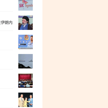
张志坤：当前阶段中国的公知群体怨气冲
在伊朗内
“冯院长看上你了”，背后有大问题
董保存：毛主席为何、如何选中了李德生
牛弹琴：一场被遗忘的战争，彻底杀红了
都2026年了，居然还有跪久了站不起来的
没有全面私有化，中国为什么也实现了全