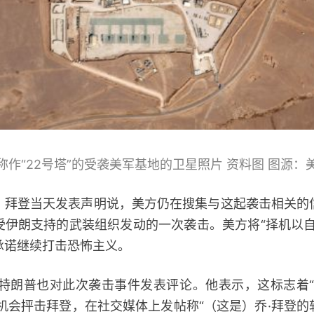
称作“22号塔”的受袭美军基地的卫星照片 资料图 图源：
登当天发表声明说，美方仍在搜集与这起袭击相关的
受伊朗支持的武装组织发动的一次袭击。美方将“择机以自
承诺继续打击恐怖主义。
朗普也对此次袭击事件发表评论。他表示，这标志着“
机会抨击拜登，在社交媒体上发帖称“（这是）乔·拜登