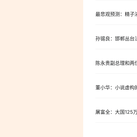
最悲观预测：精子
孙锡良：邯郸丛台
陈永贵副总理和两
董小华：小说虚构
屠富全：大国125