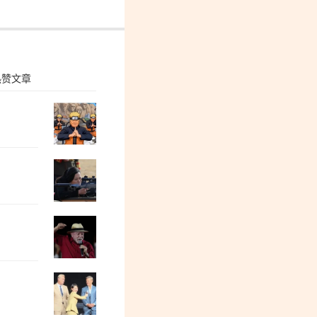
热赞文章
孙锡良：邯郸丛台法院的事让人不寒而栗
郭松民：“陈璇蹲” 提醒我们……
屠富全：大国125万亿债务的隐秘游戏
陈永贵副总理和两位省委书记