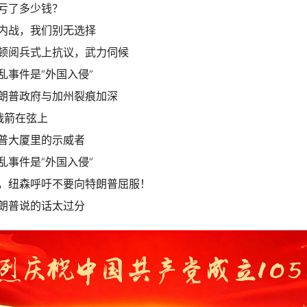
亏了多少钱？
内战，我们别无选择
顿阅兵式上抗议，武力伺候
乱事件是“外国入侵”
朗普政府与加州裂痕加深
战箭在弦上
普大厦里的示威者
乱事件是“外国入侵”
，纽森呼吁不要向特朗普屈服！
朗普说的话太过分