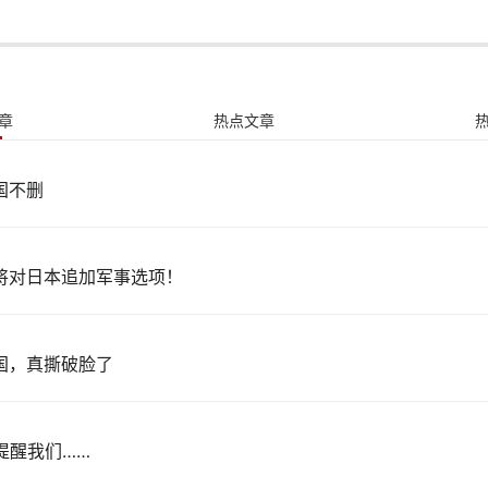
章
热点文章
国不删
将对日本追加军事选项！
国，真撕破脸了
 提醒我们……