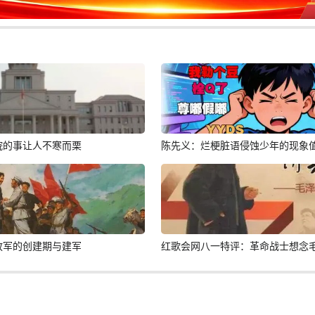
院的事让人不寒而栗
陈先义：烂梗脏语侵蚀少年的现象
放军的创建期与建军
红歌会网八一特评：革命战士想念