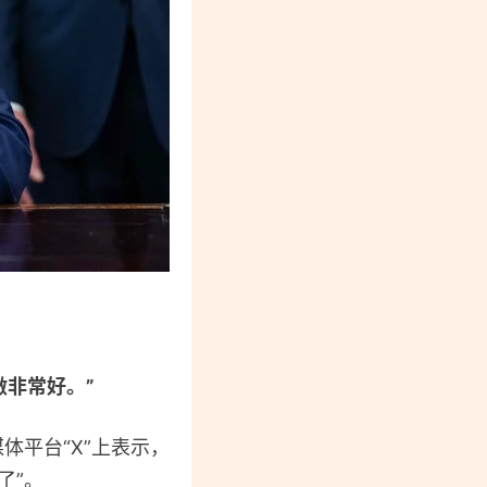
做非常好。”
体平台“X”上表示，
了”。