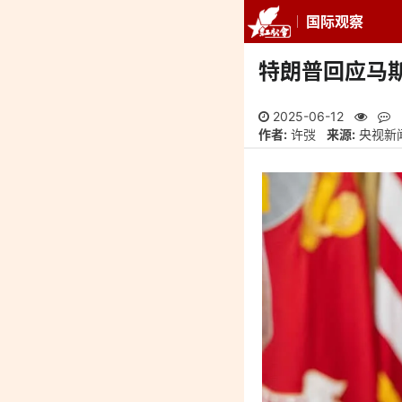
国际观察
推荐
最新
专
特朗普回应马
2025-06-12
作者:
许弢
来源:
央视新