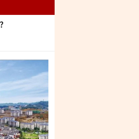
烈纪念馆
亿？