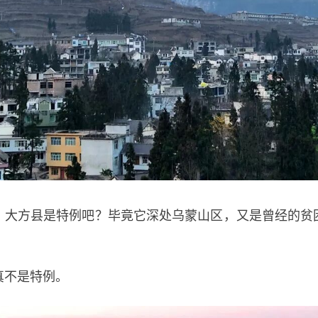
方县是特例吧？毕竟它深处乌蒙山区，又是曾经的贫
不是特例。