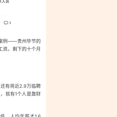
案例——贵州毕节的
工资。剩下的十个月
有将近2.9万临聘
里，就有1个人是靠财
，人均年薪才1.6