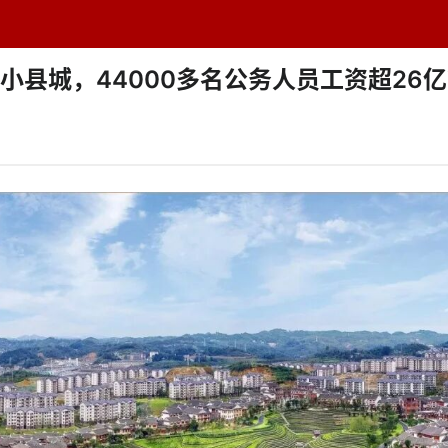
题中心
学者专栏
排行榜
周刊
网址导航
英
小县城，44000多名公务人员工资超26