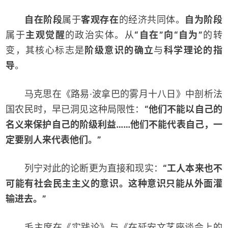
自在阶段
属于
客观存在
的经济共同体。
自为阶段
属于
主观觉醒
的政治实体。从
“自在”向“自为”
的转
变，其核心标志是
阶级意识的确立
与
科学理论的指
导
。
马克思在《路易·波拿巴的雾月十八日》中剖析法
国农民时，早已洞见这种局限性：
“他们不能以自己的
名义来保护自己的阶级利益……他们不能代表自己，一
定要别人来代表他们。”
列宁对此的论断更为直接和现实：
“工人本来也不
可能有社会民主主义的意识。这种意识只能从外面灌
输进去。”
毛主席在《实践论》与《在延安文艺座谈会上的