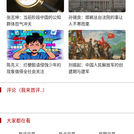
张志坤：当前阶段中国的公知
孙锡良：邯郸丛台法院的事让
群体怨气冲天
人不寒而栗
陈先义：烂梗脏语侵蚀少年的
刘振起：中国人民解放军的创
现象值得全社会关注
建期与建军
评论（我来首评..）
大家都在看
热评文章
热点文章
热赞文章