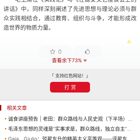
讲话》中，同样深刻阐述了先进思想与理论必须与群
众实践相结合，通过教育、组织与斗争，才能形成改
造世界的物质力量。
0
查看余下73%
「 支持红色网站！」
打 赏
相关文章
诚食讲座预告 | 老田：群众路线与人民史观（下半场）——人民革命的政治公共性问题
毛泽东思想的灵魂是“实事求是，群众路线，独立自主”吗？
Gaia、Giulio：驳翟东升的精英主义平等观——评翟东升“改造马克思”（之三）