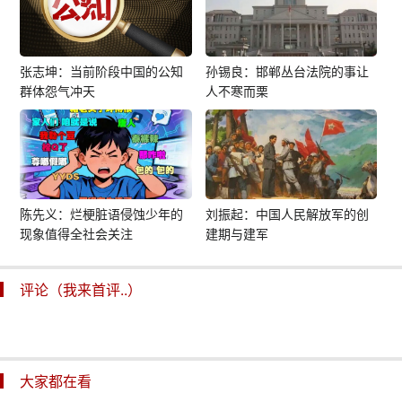
张志坤：当前阶段中国的公知
孙锡良：邯郸丛台法院的事让
群体怨气冲天
人不寒而栗
陈先义：烂梗脏语侵蚀少年的
刘振起：中国人民解放军的创
现象值得全社会关注
建期与建军
评论（我来首评..）
大家都在看