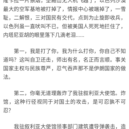
隆卡拉一片狼烟，圣殿山无人机飞越了，以色列沙漠
最大的空军基地被打掉了，情报中心被端掉了，一雪
耻，二解恨，三对国民有交代，点到为止旋即收兵，
以色列虽一直吠叫不已，但被美国人死死地拦住了，
内塔尼亚胡的眼里落下几滴老泪……
第一，我是打了你，我为什么打你，你自己不知
道吗？这叫自卫还击，师出有名，名正而言顺。事关
国家主权与民族尊严，忍气吞声那不是伊朗国家的做
法。
第二，你毫无道理轰炸了我驻叙利亚大使馆。炸
馆，这种行径视同于对国土的攻击，是可忍孰不可
忍？
我驻叙利亚大使馆领事部门建筑遭导弹袭击，造