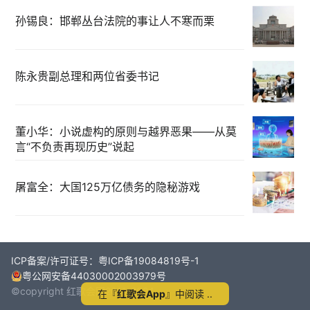
孙锡良：邯郸丛台法院的事让人不寒而栗
陈永贵副总理和两位省委书记
董小华：小说虚构的原则与越界恶果——从莫
言“不负责再现历史”说起
屠富全：大国125万亿债务的隐秘游戏
ICP备案/许可证号：粤ICP备19084819号-1
粤公网安备44030002003979号
©copyright 红歌会网2011-2024
在『
红歌会App
』中阅读 ..