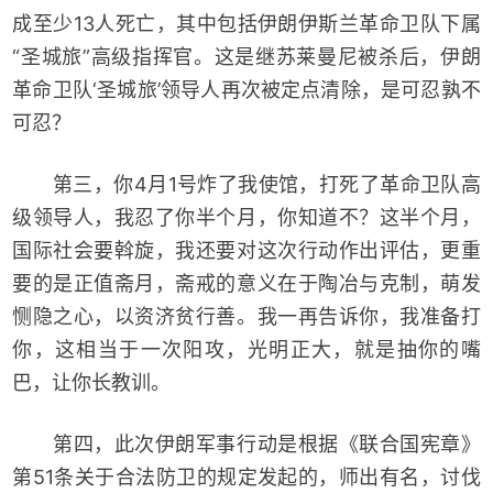
成至少13人死亡，其中包括伊朗伊斯兰革命卫队下属
“圣城旅”高级指挥官。这是继苏莱曼尼被杀后，伊朗
革命卫队‘圣城旅’领导人再次被定点清除，是可忍孰不
可忍？
第三，你4月1号炸了我使馆，打死了革命卫队高
级领导人，我忍了你半个月，你知道不？这半个月，
国际社会要斡旋，我还要对这次行动作出评估，更重
要的是正值斋月，斋戒的意义在于陶冶与克制，萌发
恻隐之心，以资济贫行善。我一再告诉你，我准备打
你，这相当于一次阳攻，光明正大，就是抽你的嘴
巴，让你长教训。
第四，此次伊朗军事行动是根据《联合国宪章》
第51条关于合法防卫的规定发起的，师出有名，讨伐