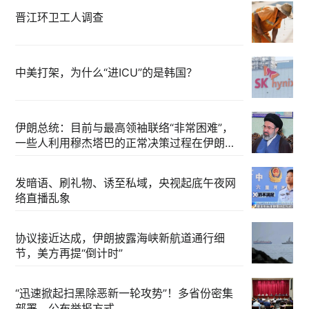
晋江环卫工人调查
中美打架，为什么“进ICU”的是韩国？
伊朗总统：目前与最高领袖联络“非常困难”，
一些人利用穆杰塔巴的正常决策过程在伊朗内
部制造分歧
发暗语、刷礼物、诱至私域，央视起底午夜网
络直播乱象
协议接近达成，伊朗披露海峡新航道通行细
节，美方再提“倒计时”
“迅速掀起扫黑除恶新一轮攻势”！多省份密集
部署，公布举报方式