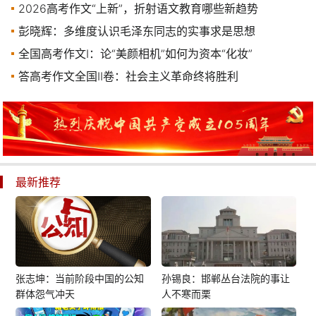
2026高考作文“上新”，折射语文教育哪些新趋势
彭晓辉：多维度认识毛泽东同志的实事求是思想
全国高考作文I：论“美颜相机”如何为资本“化妆”
答高考作文全国II卷：社会主义革命终将胜利
最新推荐
张志坤：当前阶段中国的公知
孙锡良：邯郸丛台法院的事让
群体怨气冲天
人不寒而栗