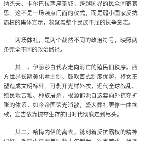
纳杰夫、卡尔巴拉两座圣城，跨越国界的民众同寄哀
思。这不是一场装点门面的仪式，而是弱小国家反抗
霸权的集体宣示，凝聚着整个民族不屈的抗争意志。
两场葬礼，是两个截然不同的政治符号，映照两
条完全不同的政治路径。
其一，伊丽莎白代表走向消亡的殖民旧秩序。西
方世界长期美化君主制、鼓吹西式制度优越，将女王
塑造成文明标杆。可剥开光鲜外衣，近代全球战乱、
殖民地苦难、种族屠杀，根源都源自这套向外掠夺扩
张的体系。如今帝国荣光消散，盛大葬礼更像一曲挽
歌，宣告依靠掠夺生存的旧时代彻底走到尽头。
其二，哈梅内伊的离去，镌刻着反抗霸权的精神