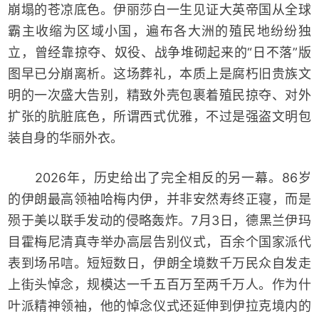
崩塌的苍凉底色。伊丽莎白一生见证大英帝国从全球
霸主收缩为区域小国，遍布各大洲的殖民地纷纷独
立，曾经靠掠夺、奴役、战争堆砌起来的“日不落”版
图早已分崩离析。这场葬礼，本质上是腐朽旧贵族文
明的一次盛大告别，精致外壳包裹着殖民掠夺、对外
扩张的肮脏底色，所谓西式优雅，不过是强盗文明包
装自身的华丽外衣。
2026年，历史给出了完全相反的另一幕。86岁
的伊朗最高领袖哈梅内伊，并非安然寿终正寝，而是
殒于美以联手发动的侵略轰炸。7月3日，德黑兰伊玛
目霍梅尼清真寺举办高层告别仪式，百余个国家派代
表到场吊唁。短短数日，伊朗全境数千万民众自发走
上街头悼念，规模达一千五百万至两千万人。作为什
叶派精神领袖，他的悼念仪式还延伸到伊拉克境内的