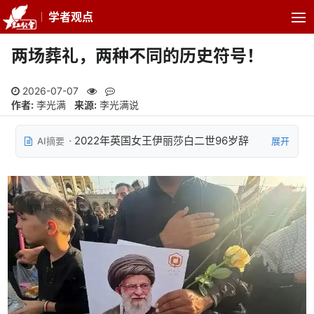
学者观点
两场葬礼，两种不同的历史符号！
2026-07-07
作者:
李光满
来源:
李光满说
2022年英国女王伊丽莎白二世96岁辞
AI摘要
展开
世，百余国政要出席盛大国葬；2026年伊朗最高领
袖哈梅内伊86岁死于美以侵略轰炸，百余国派代表
吊唁