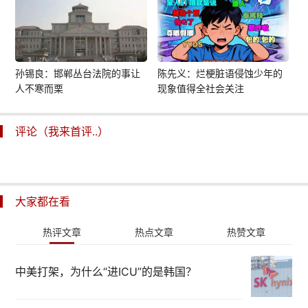
孙锡良：邯郸丛台法院的事让
陈先义：烂梗脏语侵蚀少年的
人不寒而栗
现象值得全社会关注
评论（我来首评..）
大家都在看
热评文章
热点文章
热赞文章
中美打架，为什么“进ICU”的是韩国？