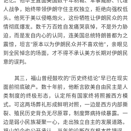
记忆。他毕生直面美国数十年制裁、军事威胁、代理
人战争，始终带领伊朗守住主权独立，拒绝向强权低
头。他死于美以侵略炮火，这份牺牲让伊朗民众的共
情彻底爆发。数千万百姓自发痛哭哀悼，不是外力胁
迫，而是发自内心的认同，连美国总统特朗普都为之
震惊，坦言“原本以为伊朗民众并不喜欢他”，亲眼见
到全民悼念的场面，才不得不承认美方长期对伊朗民
意的误判。
其三，福山曾经鼓吹的“历史终结论”早已在现实
面前彻底破产。数十年前，他断言欧美自由民主是人
类制度的终极形态，认定所有国家终将照搬西方模
式。可这两场葬礼形成鲜明对照，一边是西方内部撕
裂、殖民历史背负无尽原罪，制度弊病持续暴露。一
边是弱小民族凝聚一心，走出独立自主的发展道路。
福山如今也公开承认，当年的论断存在根本性错误，