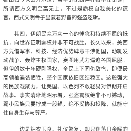
所谓西方文明至高无上，不过是霸权自我美化的谎
言，西式文明骨子里藏着野蛮的强盗逻辑。
其四，伊朗民众万众一心的悼念和持续不屈的抵
抗，向世界证明霸权并非不可战胜。长久以来，美西
方凭借军事、科技、经济优势肆意干涉他国，动辄发
动战争、轰炸主权国家，妄图用武力逼迫各国屈服。
但伊朗数十年硬刚强权，全民上下同仇敌忾，即便最
高领袖遇袭牺牲，整个国家依旧团结稳固。这般强大
的民族凝聚力，让美国、以色列不敢轻易对伊朗开启
战事。事实清晰地昭示着，强盗霸权绝非不可撼动，
弱小民族只要拧成一股绳，绝不妥协和投降，就能守
住自身生存与尊严。
一边是锦衣玉食、礼仪繁复，却只剩落日余晖的