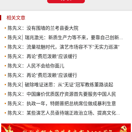
相关文章
陈先义：没有围墙的兰考县委大院
陈先义| 瑞兆激光：新质生产力等不来，要靠自己创新和奋斗
陈先义：流量祛魅时代，演艺市场容不下“无实力巡演”
陈先义：再论“费厄泼赖”应该缓行
陈先义：人民不会给你面儿
陈先义：再论“费厄泼赖”应该缓行
陈先义| 破除唯证迷思：从“无证”冠军教练董路谈起
陈先义：中国廉价优质医疗资源首先要服务中国人民
陈先义：执政一年，特朗普把总统席位做成暴利生意
陈先义：某些演艺人员亟待端正政治立场、提高文化水平