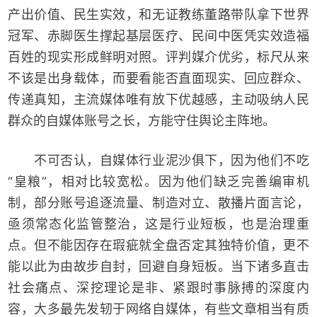
产出价值、民生实效，和无证教练董路带队拿下世界
冠军、赤脚医生撑起基层医疗、民间中医凭实效造福
百姓的现实形成鲜明对照。评判媒介优劣，标尺从来
不该是出身载体，而要看能否直面现实、回应群众、
传递真知，主流媒体唯有放下优越感，主动吸纳人民
群众的自媒体账号之长，方能守住舆论主阵地。
不可否认，自媒体行业泥沙俱下，因为他们不吃
“皇粮”，相对比较宽松。因为他们缺乏完善编审机
制，部分账号追逐流量、制造对立、散播片面言论，
亟须常态化监管整治，这是行业短板，也是治理重
点。但不能因存在瑕疵就全盘否定其独特价值，更不
能以此为由故步自封，回避自身短板。当下诸多直击
社会痛点、深挖理论是非、紧跟时事脉搏的深度内
容，大多最先发轫于网络自媒体，有些文章相当有质