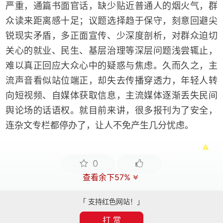
严重，通篇书面官话，缺少贴近普通人的烟火气，群
众读来距离感十足；议题选择趋于保守，刻意回避尖
锐现实矛盾，多正面宣传、少深度剖析，对群众迫切
关心的就业、民生、基层治理等深层问题浅尝辄止，
难以真正回应大众心中的疑惑与焦虑。久而久之，主
流声音看似站位端正，却失去传播穿透力，年轻人转
向短视频、自媒体获取信息，主流媒体逐渐丢失民间
舆论场的话语权。就目前来讲，很多报刊为了安全，
连杂文专栏都停办了，让人不免产生几分忧虑。
0
查看余下57%
「 支持红色网站！」
打 赏