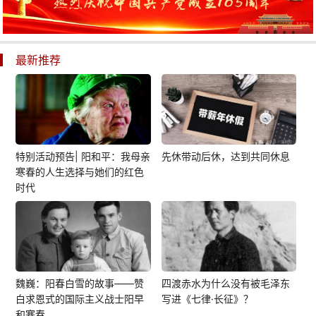
最新推荐
特别活动预告| 阳和平：我母亲
先休带动后休，达到共同休息
寒春的人生选择与她们的红色
时代
魏巍：阳春白雪的故事——赞
四渡赤水为什么没有被毛泽东
白求恩式的国际主义战士阳早
写进《七律·长征》？
和寒春