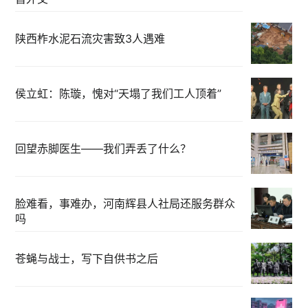
陕西柞水泥石流灾害致3人遇难
侯立虹：陈璇，愧对“天塌了我们工人顶着”
回望赤脚医生——我们弄丢了什么？
脸难看，事难办，河南辉县人社局还服务群众
吗
苍蝇与战士，写下自供书之后