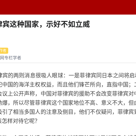
题中心
学者专栏
排行榜
周刊
网址导航
英
律宾这种国家，示好不如立威
作者
网专栏学者
的两则消息很吸人眼球：一是菲律宾同日本之间将启动
犯中国的海洋主权权益，而且他们锋芒所向，直指中国；
会议上公开声称，中国对菲律宾的援助不会改变菲律宾对
劲爆，所以尽管菲律宾这个国家地位不高、意义不大，但
吸引了相当多国人的注意及侧目，他们不仅疑问，菲律宾
该怎样对待它呢？