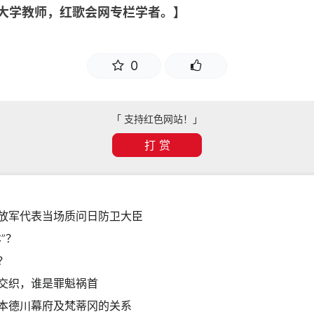
，大学教师，红歌会网专栏学者。】
0
「 支持红色网站！」
打 赏
放军代表当场质问日防卫大臣
”？
？
交织，谁是罪魁祸首
本德川幕府及梵蒂冈的关系