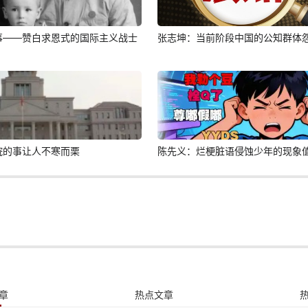
事——赞白求恩式的国际主义战士
张志坤：当前阶段中国的公知群体
院的事让人不寒而栗
陈先义：烂梗脏语侵蚀少年的现象
章
热点文章