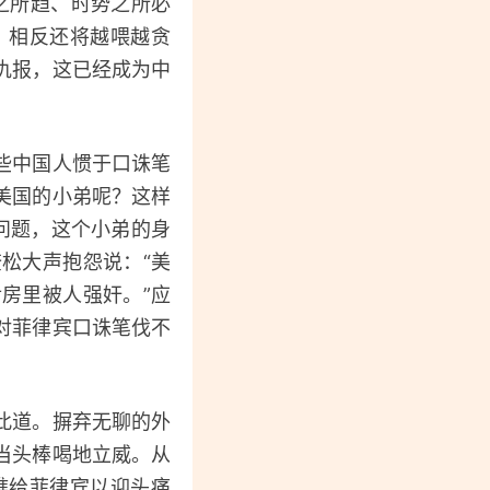
之所趋、时势之所必
，相反还将越喂越贪
仇报，这已经成为中
些中国人惯于口诛笔
美国的小弟呢？这样
的问题，这个小弟的身
松大声抱怨说：“美
房里被人强奸。”应
对菲律宾口诛笔伐不
此道。摒弃无聊的外
当头棒喝地立威。从
礁给菲律宾以迎头痛