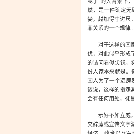
竞争”的大背景下
然，是一件确定无
婪，越加得寸进尺
菲关系的一个规律
对于这样的国家，
伐，对此似乎形成
的诘问看似尖锐，实
份人家本来就是。
国人为了一个远房
该说，这样的抱怨
会有任何用处，徒
示好不如立威，人
交辞藻或宣传文字
经济、政治以及军