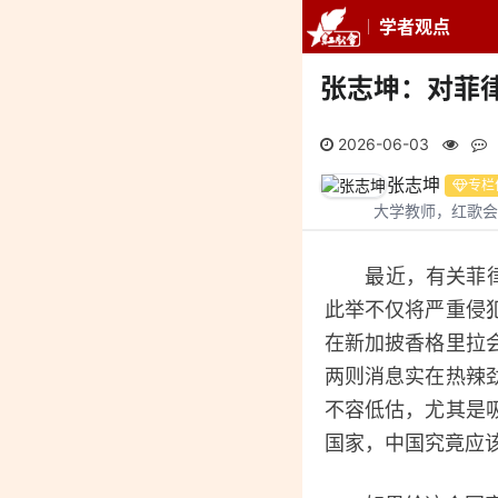
学者观点
推荐
最新
专
张志坤：对菲
2026-06-03
张志坤
专栏
大学教师，红歌会
最近，有关菲律宾
此举不仅将严重侵
在新加披香格里拉
两则消息实在热辣
不容低估，尤其是
国家，中国究竟应