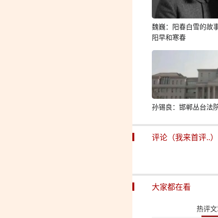
魏巍：阳春白雪的故
阳早和寒春
孙锡良：邯郸丛台法
评论（我来首评..）
大家都在看
热评文