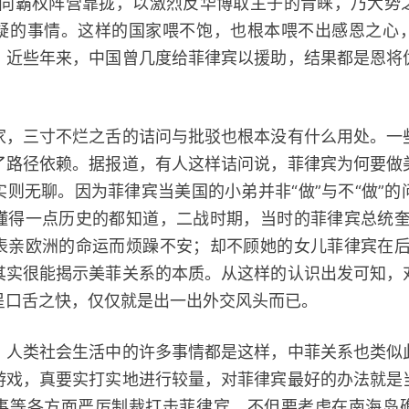
，向霸权阵营靠拢，以激烈反华博取主子的青睐，乃大势
疑的事情。这样的国家喂不饱，也根本喂不出感恩之心
。近些年来，中国曾几度给菲律宾以援助，结果都是恩将
。
三寸不烂之舌的诘问与批驳也根本没有什么用处。一
了路径依赖。据报道，有人这样诘问说，菲律宾为何要做
则无聊。因为菲律宾当美国的小弟并非“做”与不“做”
懂得一点历史的都知道，二战时期，当时的菲律宾总统奎
表亲欧洲的命运而烦躁不安；却不顾她的女儿菲律宾在后
其实很能揭示美菲关系的本质。从这样的认识出发可知，
呈口舌之快，仅仅就是出一出外交风头而已。
类社会生活中的许多事情都是这样，中菲关系也类似
游戏，真要实打实地进行较量，对菲律宾最好的办法就是
事等各方面严厉制裁打击菲律宾，不但要考虑在南海岛