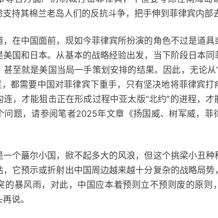
虑支持其棉兰老岛人们的反抗斗争，把手伸到菲律宾内部
在中国面前，现如今菲律宾所扮演的角色不过是道具
是美国和日本。从基本的战略经验出发，当下阶段日本同
，甚至就是美国当局一手策划安排的结果。因此，无论从“
角度，都需要中国对菲律宾下重手，只有坚决地将菲律宾打
勾连，才能狙击正在形成过程中亚太版“北约”的进程，才
个问题，请参阅笔者2025年文章《扬国威、树军威，菲
个蕞尔小国，掀不起多大的风浪，但这个挑梁小丑种
估，它预示或折射出中国周边越来越十分复杂的战略局势
突的暴风雨，对此，中国应本着预则立不预则废的原则
头再说。