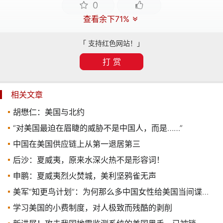
0
查看余下71%
「 支持红色网站！」
打 赏
相关文章
胡懋仁：美国与北约
“对美国最迫在眉睫的威胁不是中国人，而是……”
中国在美国供应链上从第一退居第三
后沙：夏威夷，原来水深火热不是形容词！
申鹏：夏威夷烈火焚城，美利坚鸦雀无声
美军“知更鸟计划”：为何那么多中国女性给美国当间谍，心甘情愿传播西方价值观
学习美国的小费制度，对人极致而残酷的剥削