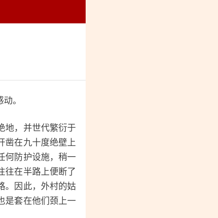
烈纪念馆
感动。
绝地，并世代繁衍于
开凿在九十度绝壁上
任何防护设施，稍一
往往在半路上便断了
路。因此，外村的姑
也是套在他们颈上一