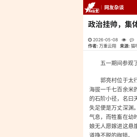
网友杂谈
推荐
最新
专
政治挂帅，集
2026-05-08
作者:
万重云翔
来源:
猫
五一期间参观了郭
郭亮村位于太行山
海拔一千七百余米
的石阶小径，名曰
失足便是万丈深渊
气息，而牲畜在幼
娘无人愿嫁进这悬
道挣不脱的枷锁。