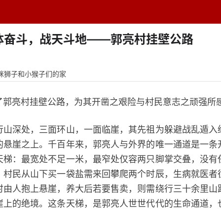
题中心
学者专栏
排行榜
周刊
网址导航
英
体奋斗，战天斗地——郭亮村挂壁公路
咪狮子和小猴子们的家
亮村挂壁公路，为其开凿之艰险与村民意志之顽强所
深处，三面环山，一面临崖，其先祖为躲避战乱遁入
的悬崖之上。千百年来，郭亮人与外界的唯一通道是一条
天梯：最宽处不足一米，最窄处仅容两只脚掌交叠，没有
。村民从山下买一袋盐需来回攀爬两个时辰，生病就医者
时由人抱上悬崖，养大后若要售卖，则需绕行三十余里山
崖上的绝境。这条天梯，是郭亮人世世代代的生命通道，