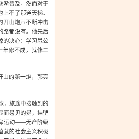
逐渐普及，然而对于
也上不了那道天梯。
的开山炮声不断冲击
的路都没有。他先后
惊的决心：学习愚公
十年修不成，就修二
开山的第一炮，郭亮
球，旅途中接触到的
显而易见的是，挂壁
革命运动——无产阶级
蕴藏的社会主义积极