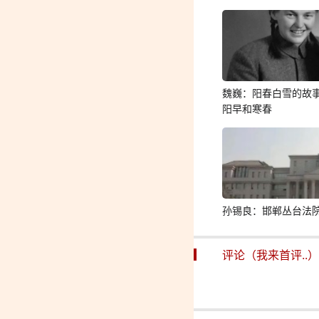
魏巍：阳春白雪的故
阳早和寒春
孙锡良：邯郸丛台法
评论（我来首评..）