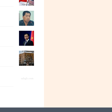
加民|“胡锡进现象”：退休总编辑的自媒
郭松民| 《年会不能停2》：资本的焦大
排行第三！韶山毛泽东同志纪念馆“圈粉”
一台进口打印机，为何会触发国家安全调