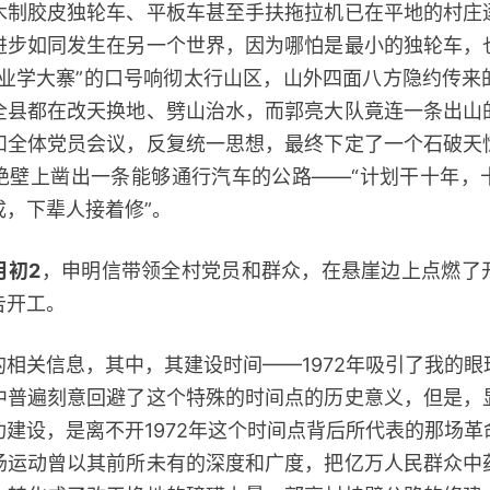
木制胶皮独轮车、平板车甚至手扶拖拉机已在平地的村庄
进步如同发生在另一个世界，因为哪怕是最小的独轮车，
农业学大寨”的口号响彻太行山区，山外四面八方隐约传来
全县都在改天换地、劈山治水，而郭亮大队竟连一条出山
和全体党员会议，反复统一思想，最终下定了一个石破天
绝壁上凿出一条能够通行汽车的公路——“计划干十年，
成，下辈人接着修”。
月初2
，申明信带领全村党员和群众，在悬崖边上点燃了
告开工。
关信息，其中，其建设时间——1972年吸引了我的眼
中普遍刻意回避了这个特殊的时间点的历史意义，但是，
建设，是离不开1972年这个时间点背后所代表的那场
场运动曾以其前所未有的深度和广度，把亿万人民群众中