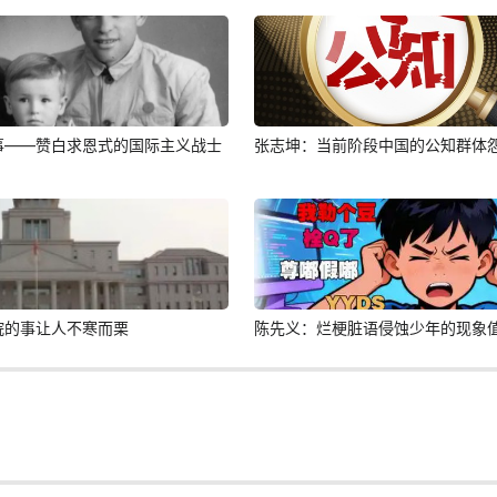
事——赞白求恩式的国际主义战士
张志坤：当前阶段中国的公知群体
院的事让人不寒而栗
陈先义：烂梗脏语侵蚀少年的现象