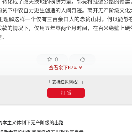
，转化成了改天换地的磅礴力量。郭亮村挂壁公路的修建
的贫下中农自力更生创造的人间奇迹。离开无产阶级文化
正理解这样一个仅有三百余口人的赤贫山村，何以能够
拨款的情况下，仅用五年零两个月时间，在百米绝壁上硬
途。
0
查看余下67%
「 支持红色网站！」
打 赏
谈资本主义体制下无产阶级的出路