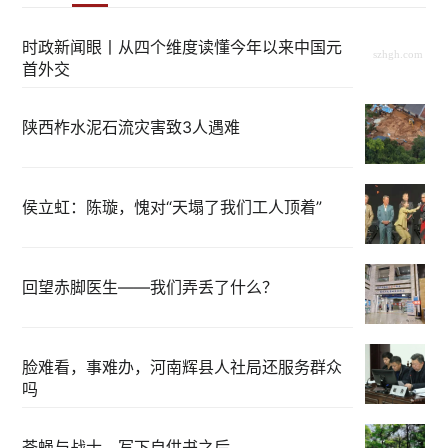
时政新闻眼丨从四个维度读懂今年以来中国元
首外交
陕西柞水泥石流灾害致3人遇难
侯立虹：陈璇，愧对“天塌了我们工人顶着”
回望赤脚医生——我们弄丢了什么？
脸难看，事难办，河南辉县人社局还服务群众
吗
苍蝇与战士，写下自供书之后