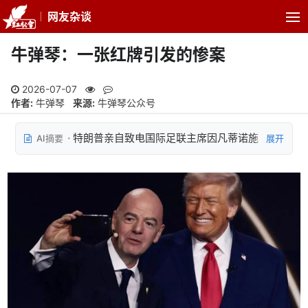
网友杂谈
牛弹琴：一张红牌引发的惨案
2026-07-07
作者:
牛弹琴
来源:
牛弹琴公众号
特朗普亲自致电国际足联主席因凡蒂诺施
AI摘要
展开
压，要求重新审查巴洛贡红牌，国际足联随后撤销
了该球员的停赛决定