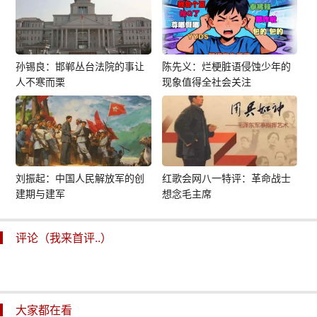
孙锡良：邯郸丛台法院的事让
陈先义：烂梗脏语侵蚀少年的
人不寒而栗
现象值得全社会关注
刘振起：中国人民解放军的创
红歌会网八一特评：革命战士
建期与建军
想念毛主席
评论（我来首评..）
大家都在看