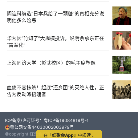
阎连科编造“日本兵给了一颗糖”的真相充分说
明他多么险恶
华为因“竹知了”大规模投诉，说明余承东正在
“雷军化”
上海同济大学（彰武校区）的毛主席塑像
血债不容抹杀！起底“还乡团”的灭绝人性，正
告为反动派招魂者
ICP备案/许可证号：粤ICP备19084819号-1
粤公网安备44030002003979号
©copyright 红歌会网2011-2024
在『
红歌会App
』中阅读 ..