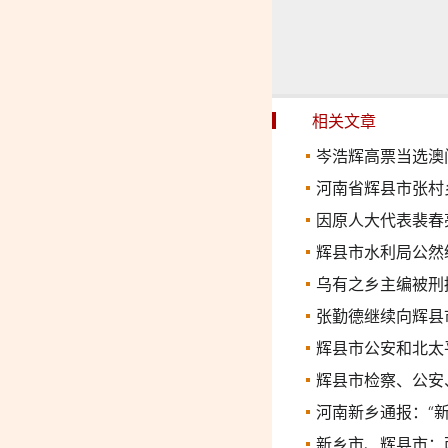
相关文章
岑浩辉高票当选澳
河南省辉县市张村
因原人大代表裴春
辉县市水利局公然
乌有之乡主编被刑
张勤德继续向辉县
辉县市公安和北太
辉县市检察、公安
河南新乡通报：“
新乡市、辉县市：两