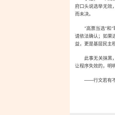
府口头说选举无效
而未决。
“高票当选”和“
请依法确认；如果
益，更是基层民主
此事无关抹黑，只
让程序失效的，明
——行文若有不