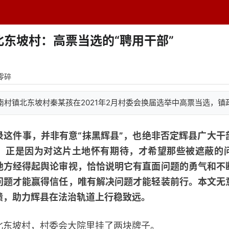
题中心
学者专栏
排行榜
周刊
网址导航
英
东坡村：高票当选的“聘用干部”
零碎
南村镇北东坡村秦某孩在2021年2月村委会换届选举中高票当选，镇
录这件事，并非有意“抹黑辉县”，也绝非否定辉县广大干
，正是因为对这片土地怀有期待，才希望那些被遮蔽的
地方经得起舆论审视，恰恰说明它有直面问题的勇气和不
问题才能赢得信任，唯有解决问题才能轻装前行。本文无
馈，助力辉县在法治轨道上行稳致远。
坡村，村委会大院里挂了两块牌子。