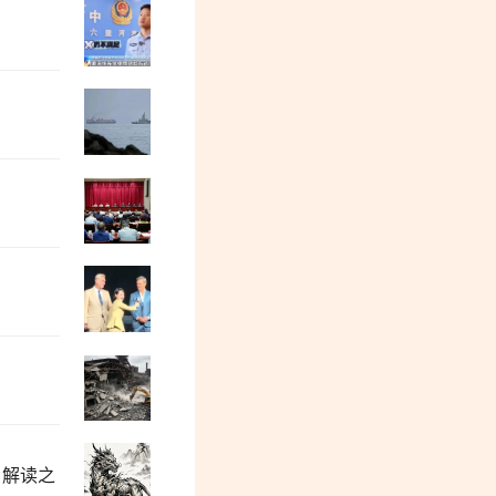
牛弹琴：一场被遗忘的战争，彻底杀红了
都2026年了，居然还有跪久了站不起来的
董保存：毛主席为何、如何选中了李德生
没有全面私有化，中国为什么也实现了全
中美打架，为什么“进ICU”的是韩国？
》解读之
加民|“胡锡进现象”：退休总编辑的自媒