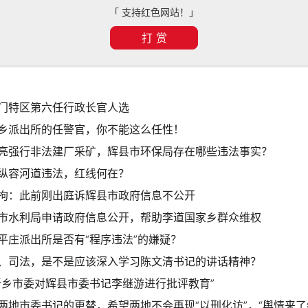
「 支持红色网站！」
打 赏
门特区第六任行政长官人选
乡派出所的任警官，你不能这么任性！
亮强行非法建厂采矿，辉县市环保局存在哪些违法事实？
纵容河道违法，红线何在？
拘：此前刚出庭诉辉县市政府信息不公开
市水利局申请政府信息公开，帮助李道国家乡群众维权
平庄派出所是否有“程序违法”的嫌疑？
、司法，是不是应该深入学习陈文清书记的讲话精神？
新乡市委对辉县市委书记李继游进行批评教育”
地市委书记的更替，希望两地不会再现“以刑化访”，“舆情来了给说法，