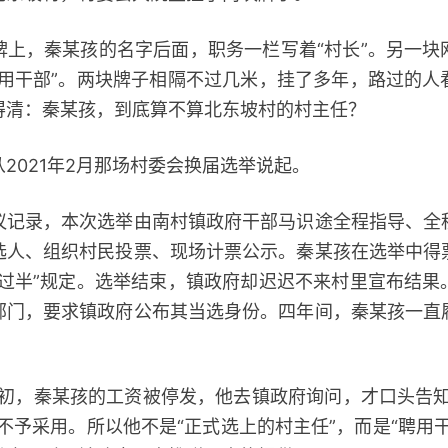
，秦某孩的名字后面，职务一栏写着“村长”。另一块
聘用干部”。两块牌子相隔不过几米，挂了多年，路过的人
得清：秦某孩，到底算不算北东坡村的村主任？
021年2月那场村委会换届选举说起。
录，本次选举由南村镇政府干部马识途全程指导、全
选人、组织村民投票、现场计票公示。秦某孩在选举中得
双过半”规定。选举结束，镇政府却迟迟不来村里宣布结果
部门，要求镇政府公布其当选身份。四年间，秦某孩一直
初，秦某孩的工资被停发，他去镇政府询问，才口头告知
不予采用。所以他不是“正式选上的村主任”，而是“聘用