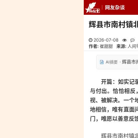
网友杂谈
推荐
最新
专
辉县市南村镇北
2026-07-08
作者:
崔甜甜
来源:
人间
辉县市
AI摘要
监督指导
开篇：
如实记
与付出。恰恰相反
视、被解决。一个
地相信，唯有直面
门，唯愿以善意反
辉县市南村镇北东