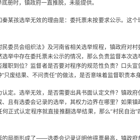
举底册时，镇政府一直推脱，未能提供。
某孩选举无效的理由是：委托票未按要求公示。这个
委员会组织法》及河南省相关选举规程，镇政府对村
然选举中存在委托票未公示的情况，那么负责监督本次选
否履职到位？监督者是否要对程序的规范性负责？口头宣
种“只废结果、不问责任”的做法，是否意味着监督职责本
定。选举无效，是否需要出具书面认定文件？镇政府
成、且有选委会记录的选举，其权力边界在哪里？如果镇
任何正式认定程序就直接推翻选举结果，那么“村民自治”
局面形成了——选委会记录证明他得票最高，镇政府