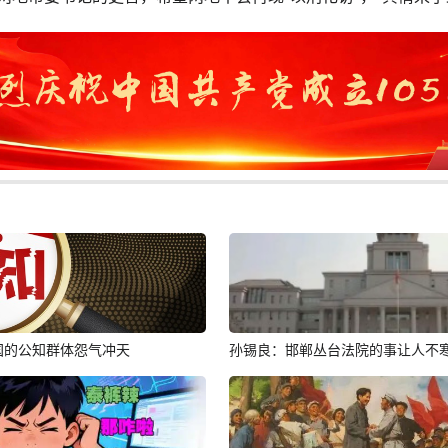
国的公知群体怨气冲天
孙锡良：邯郸丛台法院的事让人不