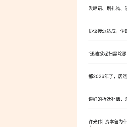
发暗语、刷礼物、
协议接近达成，伊
“迅速掀起扫黑除
都2026年了，居
谈好的拆迁补偿，
许光伟| 资本兽