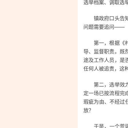
选举档案、调取选
镇政府口头告知秦
问题需要追问——
第一，根据《村民
导、监督职责。既
途及工作人员，是
任何人被追责，这
第二，选举效力认
定一场已按流程完
瑕疵为由、不经过
放？
于是，一个荒诞的