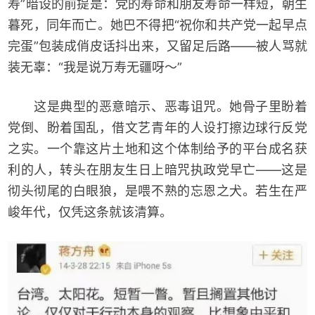
寿”暗设的前提是：党的寿命和朋友寿命一样短，朝生
暮死，同年而亡。她巴不得把“祝你和共产党一起早点
完蛋”包装成俏皮话抖出来，又留足后路——被人骂就
装无辜：“我是说万寿无疆呀～”
这是典型的恶意暗示、恶毒诅咒。她骨子里盼着
党倒、盼着国乱，借文艺青年的人设打擦边球行反党
之实。一个靠这片土地和这个体制给予的平台成名获
利的人，转头在朋友生日上暗咒执政党早亡——这是
彻头彻尾的白眼狼，是喂不熟的忘恩之犬。若生在严
峻年代，仅凭这条就该清算。