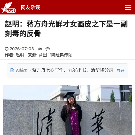
网友杂谈
赵明：蒋方舟光鲜才女画皮之下是一副
刻毒的反骨
2026-07-08
作者:
赵明
来源:
蓝田书院经典传颂
蒋方舟七岁写作、九岁出书、清华降分录
AI摘要
展开
取，被文章指控存在辱军、反党、媚日、美化分裂
活动等争议言行