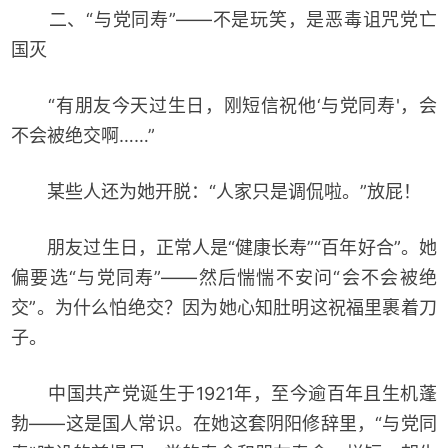
二、“与党同寿”——不是玩笑，是恶毒诅咒党亡
国灭
“有朋友今天过生日，刚短信祝他‘与党同寿'，会
不会被绝交啊……”
某些人还为她开脱：“人家只是调侃啦。”放屁！
朋友过生日，正常人是“健康长寿”“百年好合”。她
偏要选“与党同寿”——然后惴惴不安问“会不会被绝
交”。为什么怕绝交？因为她心知肚明这祝福里裹着刀
子。
中国共产党诞生于1921年，至今逾百年且生机蓬
勃——这是国人常识。在她这套阴阳修辞里，“与党同