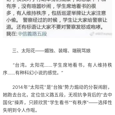
三、太阳花——媚独、装瞎、端碗骂娘
“台湾。太阳花……学生席地看书，有人维持秩
序……有种科幻小说的感觉。”
2014年“太阳花”是“台独”势力煽动的分裂闹剧，
她跑去台北，定位信义路五段，无视抗争背后的“去中
国化”操弄，只顾欣赏“学生看书”“有秩序”——选择性
失明到令人作呕。