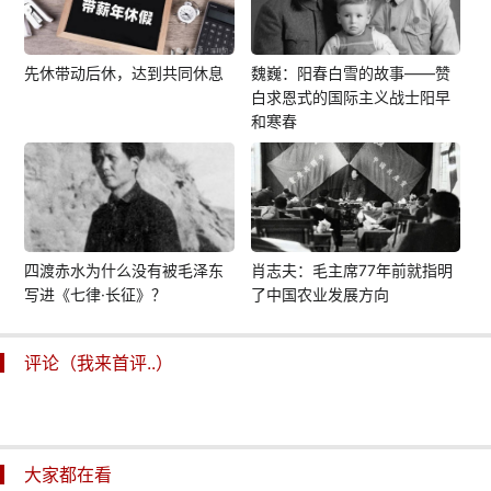
先休带动后休，达到共同休息
魏巍：阳春白雪的故事——赞
白求恩式的国际主义战士阳早
和寒春
四渡赤水为什么没有被毛泽东
肖志夫：毛主席77年前就指明
写进《七律·长征》？
了中国农业发展方向
评论（我来首评..）
大家都在看