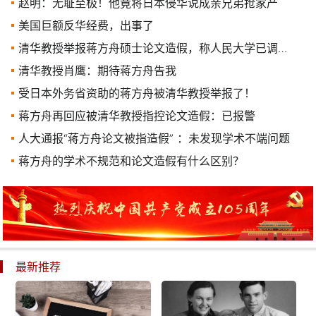
赵明：无耻至极！他竟将日本侵华说成亲兄弟抢家产
美国巨额反华经费，出事了
清华教授举报蒋方舟硕士论文造假，称人民大学已调查近3个月
清华教授肖鹰：期待蒋方舟告我
受日本外务省资助的蒋方舟被清华教授举报了！
蒋方舟再回应被清华教授指控论文造假：已报警
人大通报“蒋方舟论文被指造假” ：未发现学术不端问题
蒋方舟的学术不规范和论文造假有什么区别？
最新推荐