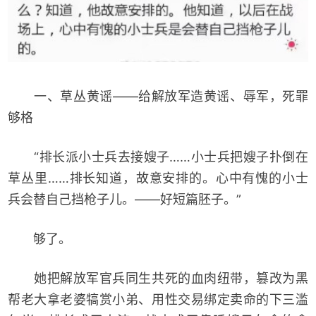
一、草丛黄谣——给解放军造黄谣、辱军，死罪
够格
“排长派小士兵去接嫂子……小士兵把嫂子扑倒在
草丛里……排长知道，故意安排的。心中有愧的小士
兵会替自己挡枪子儿。——好短篇胚子。”
够了。
她把解放军官兵同生共死的血肉纽带，篡改为黑
帮老大拿老婆犒赏小弟、用性交易绑定卖命的下三滥