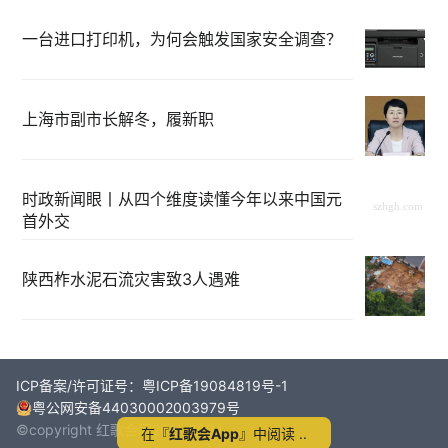
一台进口打印机，为何会触发国家安全调查？
上海市副市长解冬，履新职
时政新闻眼丨从四个维度读懂今年以来中国元
首外交
陕西柞水泥石流灾害致3人遇难
ICP备案/许可证号：粤ICP备19084819号-1
粤公网安备44030002003979号
©copyright 红歌会网2011-2024
在『
红歌会App
』中阅读 ..