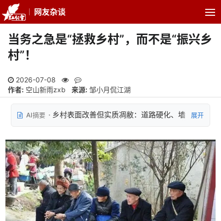
网友杂谈
当务之急是“拯救乡村”，而不是“振兴乡
村”！
2026-07-08
作者:
空山新雨zxb
来源:
邹小月侃江湖
乡村表面改善但实质凋敝：道路硬化、墙
AI摘要
展开
壁绘画等环境美化之下，实际是老人晒太阳、年轻
人打零工或沉迷手机、光棍汉增多