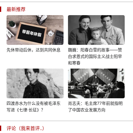
最新推荐
先休带动后休，达到共同休息
魏巍：阳春白雪的故事——赞
白求恩式的国际主义战士阳早
和寒春
四渡赤水为什么没有被毛泽东
肖志夫：毛主席77年前就指明
写进《七律·长征》？
了中国农业发展方向
评论（我来首评..）