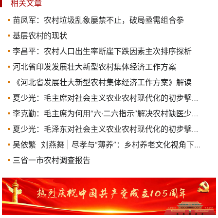
相关文章
苗凤军：农村垃圾乱象屡禁不止，破局亟需组合拳
基层农村的现状
李昌平：农村人口出生率断崖下跌因素主次排序探析
河北省印发发展壮大新型农村集体经济工作方案
《河北省发展壮大新型农村集体经济工作方案》解读
夏少光：毛主席对社会主义农业农村现代化的初步擘画及历史启示
李克勤：毛主席为何用“六·二六指示”解决农村缺医少药问题?
夏少光：毛泽东对社会主义农业农村现代化的初步擘画及历史启示
吴依繁 刘燕舞 | 尽孝与“薄养”：乡村养老文化视角下的农村家庭养老困境
三省一市农村调查报告