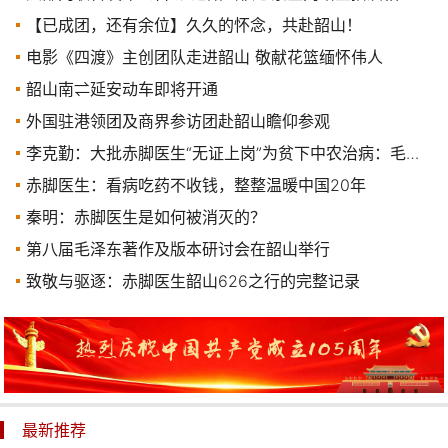
【已成团，还有余位】久久的怀念，共赴韶山！
电影《四渡》主创团队走进韶山 敬献花篮缅怀伟人
韶山南⇌延安动车即将开通
外国驻港领团及商界参访团赴韶山瞻仰参观
李克勤：大批赤脚医生“无证上岗”为贫下中农治病：毛主席为何如此胆大？老人家的依据是啥？
赤脚医生：看病吃药不收钱，整整温暖中国20年
秦明：赤脚医生是如何被消灭的？
第八届毛泽东著作及版本研讨会在韶山举行
致敬与驱逐：赤脚医生韶山626之行的完整记录
最新推荐