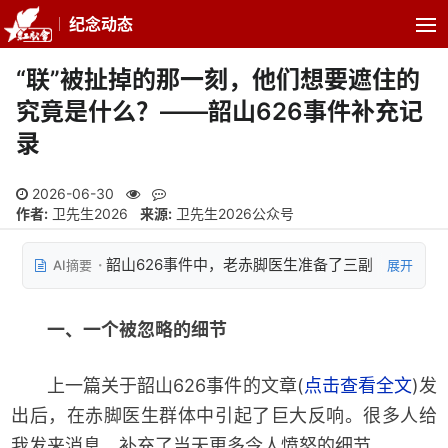
纪念动态
“联”被扯掉的那一刻，他们想要遮住的
究竟是什么？——韶山626事件补充记
录
2026-06-30
作者:
卫先生2026
来源:
卫先生2026公众号
韶山626事件中，老赤脚医生准备了三副
AI摘要
展开
联，内容为毛主席原话和怀念词，包括'把医疗卫生
工作的重点放到农村去，赤脚医生就是好'等
一、一个被忽略的细节
上一篇关于韶山626事件的文章(
点击查看全文
)发
出后，在赤脚医生群体中引起了巨大反响。很多人给
我发来消息，补充了当天更多令人愤怒的细节。