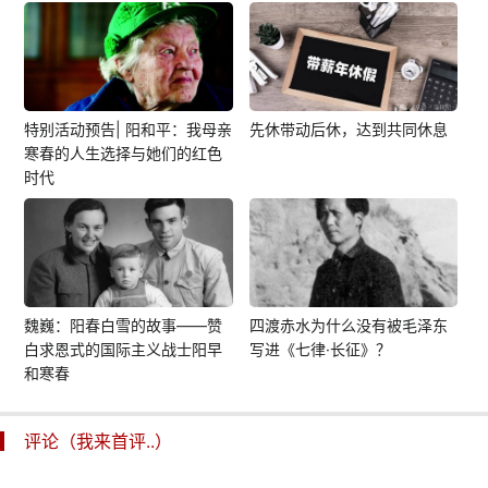
特别活动预告| 阳和平：我母亲
先休带动后休，达到共同休息
寒春的人生选择与她们的红色
时代
魏巍：阳春白雪的故事——赞
四渡赤水为什么没有被毛泽东
白求恩式的国际主义战士阳早
写进《七律·长征》？
和寒春
评论（我来首评..）