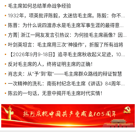
毛主席如何总结革命战争经验
1932年，项英批评陈毅，太迷信毛主席。陈毅：你不信润之，说明你水平太低！
陈晋：为什么说四渡赤水是毛主席军事生涯的最得意之笔
方菁| 浙江一网友发言引热议：为何挂毛主席画像？因为公道！
叶剑英坦言：毛主席用三次“神操作”，折服了所有战将
【2026年9月9-18日】追寻毛主席秋收起义足迹，10天9晚红色之旅
反对毛主席的人，终将证明主席的正确！
肖志夫：从“予”到“取”——毛主席群众路线的辩证智慧
一次精神的洗礼：南街村纪念毛主席《讲话》84周年座谈会
陈云的一句话，无意中揭开毛主席时代实情！