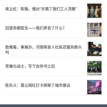
侯立虹：陈璇，愧对“天塌了我们工人顶着”
回望赤脚医生——我们弄丢了什么？
脸难看，事难办，河南辉县人社局还服务群众
吗
苍蝇与战士，写下自供书之后
陈先义：莫让网红打卡绑架了城市建设