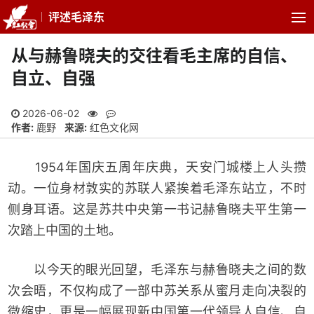
评述毛泽东
从与赫鲁晓夫的交往看毛主席的自信、
自立、自强
2026-06-02
作者:
鹿野
来源:
红色文化网
1954年国庆五周年庆典，天安门城楼上人头攒
动。一位身材敦实的苏联人紧挨着毛泽东站立，不时
侧身耳语。这是苏共中央第一书记赫鲁晓夫平生第一
次踏上中国的土地。
以今天的眼光回望，毛泽东与赫鲁晓夫之间的数
次会晤，不仅构成了一部中苏关系从蜜月走向决裂的
微缩史，更是一幅展现新中国第一代领导人自信、自