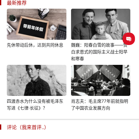
最新推荐
先休带动后休，达到共同休息
魏巍：阳春白雪的故事——赞
白求恩式的国际主义战士阳早
和寒春
四渡赤水为什么没有被毛泽东
肖志夫：毛主席77年前就指明
写进《七律·长征》？
了中国农业发展方向
评论（我来首评..）