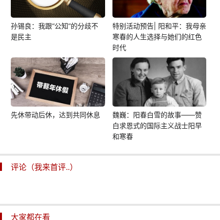
孙锡良：我跟“公知”的分歧不
特别活动预告| 阳和平：我母亲
是民主
寒春的人生选择与她们的红色
时代
先休带动后休，达到共同休息
魏巍：阳春白雪的故事——赞
白求恩式的国际主义战士阳早
和寒春
评论（我来首评..）
大家都在看