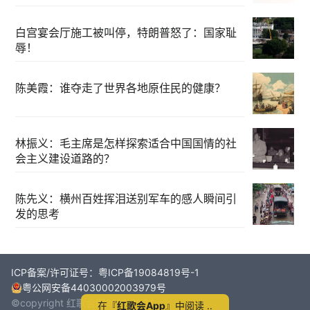
白宫宴会厅施工被叫停，特朗普怒了：国家耻
辱！
陈美霞：谁夺走了世界各地原住民的健康？
林振义：毛主席是怎样探索适合中国国情的社
会主义建设道路的？
陈先义：横州百姓挥泪送别军车的感人瞬间引
发的思考
ICP备案/许可证号：粤ICP备19084819号-1
粤公网安备44030002003979号
©copyright 红歌会网2011-2024
在『
红歌会App
』中阅读 ..