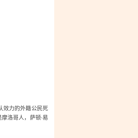
。
队效力的外籍公民死
是摩洛哥人，萨顿·易