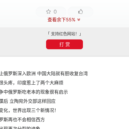
0
查看余下55%
「 支持红色网站！」
打 赏
止俄罗斯深入欧洲 中国大陆就有胆收复台湾
很头疼，印度惹上了两个大麻烦
争中俄罗斯吃老本的现象很有启示
牒后 立陶宛外交部这样回应
变化，世界出现三个新情况！
罗斯再也不会相信西方
出现再次分裂的迹象