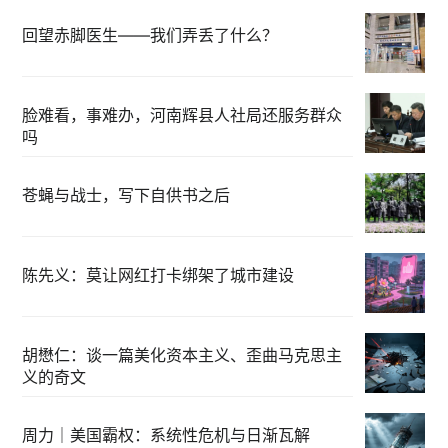
回望赤脚医生——我们弄丢了什么？
脸难看，事难办，河南辉县人社局还服务群众
吗
苍蝇与战士，写下自供书之后
陈先义：莫让网红打卡绑架了城市建设
胡懋仁：谈一篇美化资本主义、歪曲马克思主
义的奇文
周力｜美国霸权：系统性危机与日渐瓦解