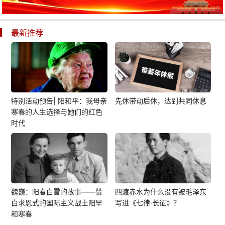
最新推荐
特别活动预告| 阳和平：我母亲
先休带动后休，达到共同休息
寒春的人生选择与她们的红色
时代
魏巍：阳春白雪的故事——赞
四渡赤水为什么没有被毛泽东
白求恩式的国际主义战士阳早
写进《七律·长征》？
和寒春