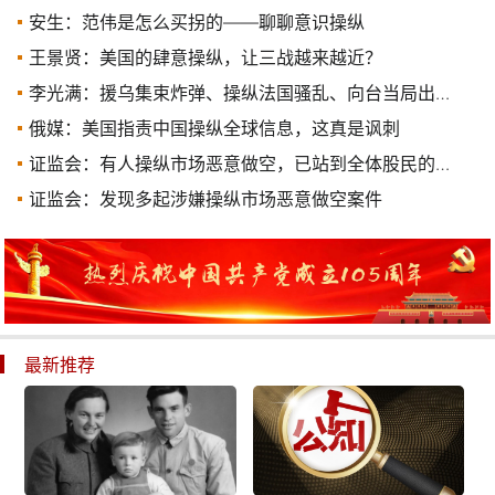
安生：范伟是怎么买拐的——聊聊意识操纵
王景贤：美国的肆意操纵，让三战越来越近？
李光满：援乌集束炸弹、操纵法国骚乱、向台当局出售布雷系统，美国下的三步大棋能赢吗？
俄媒：美国指责中国操纵全球信息，这真是讽刺
证监会：有人操纵市场恶意做空，已站到全体股民的对立面
证监会：发现多起涉嫌操纵市场恶意做空案件
最新推荐