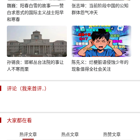
魏巍：阳春白雪的故事——赞
张志坤：当前阶段中国的公知
白求恩式的国际主义战士阳早
群体怨气冲天
和寒春
孙锡良：邯郸丛台法院的事让
陈先义：烂梗脏语侵蚀少年的
人不寒而栗
现象值得全社会关注
评论（我来首评..）
大家都在看
热评文章
热点文章
热赞文章