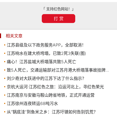
「 支持红色网站！」
打 赏
相关文章
江苏县级及以下政务服务APP，全部取消！
江苏响水在建大桥垮塌，已致2死3失联(图)
痛心！江苏盐城大桥塌落共致5人死亡
致5人死亡，交通运输部对江苏月港大桥塌落事故挂牌督办
刘少奇对大跃进中的江苏下达了什么指示？
京杭大运河·江苏红色之旅：沿运河北上，寻红色荣光
江苏南京与安徽马鞍山跨省地铁，正式开通运营
江苏徐州连夜转运68吨污水
从“锅底洼”到鱼米之乡：江苏圩镇如何告别饥荒？