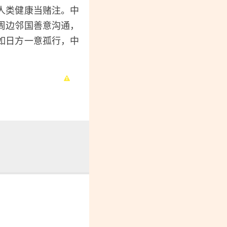
人类健康当赌注。中
周边邻国善意沟通，
如日方一意孤行，中