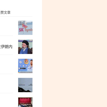
热赞文章
张志坤：当前阶段中国的公知群体怨气冲
在伊朗内
“冯院长看上你了”，背后有大问题
牛弹琴：一场被遗忘的战争，彻底杀红了
都2026年了，居然还有跪久了站不起来的
董保存：毛主席为何、如何选中了李德生