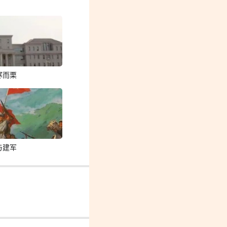
寒而栗
与建军