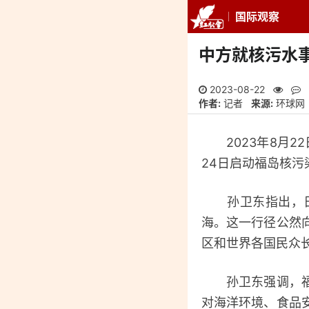
国际观察
推荐
最新
专
中方就核污水
2023-08-22
作者:
记者
来源:
环球网
2023年8月2
24日启动福岛核
孙卫东指出，日本
海。这一行径公然
区和世界各国民众
孙卫东强调，福岛
对海洋环境、食品