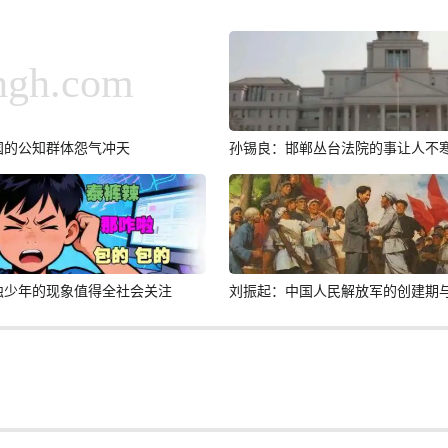
国的公知群体怨气冲天
孙锡良：邯郸丛台法院的事让人不
蚀少年的现象值得全社会关注
刘振起：中国人民解放军的创建期