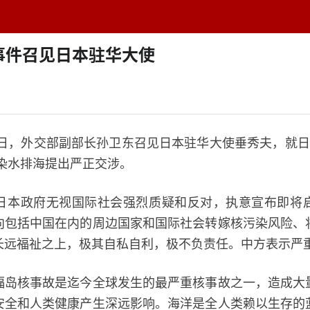
题中心
学者专栏
排行榜
周刊
网址导航
英
事件召见日本驻华大使
2日，外交部副部长孙卫东召见日本驻华大使垂秀夫，就日
污染水排海提出严正交涉。
政府无视国际社会强烈质疑和反对，执意宣布即将
向包括中国在内的周边国家和国际社会转嫁核污染风险、
长远福祉之上，极其自私自利，极不负责任。中方表示严
核事故是迄今全球发生的最严重核事故之一，造成大
安全和人类健康产生深远影响。海洋是全人类赖以生存的