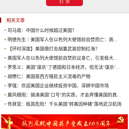
打 赏
相关文章
司马南：中国什么时候超过美国？
明德先生｜美国军人在以色列大使馆前自焚而亡：高呼“自由巴勒斯坦”！
【环时深度】美国借打击胡塞武装控制红海？
美国军人在以色列大使馆前自焚抗议身亡，引发极大关注(图)
罗思义：美国“谋杀”了德国和日本经济，但无法“谋杀”中国
胡懋仁：美国是西方殖民主义流毒的产物
李强：欢迎美国企业继续投资中国、深耕中国市场
晨风细雨：搞清美国“口号”的实质，才会弄懂美国的真正用意
佟屏亚：极其危险！千头美国“转基因种猪”落地武汉机场