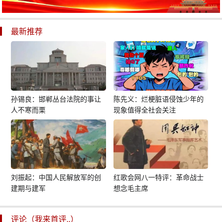
最新推荐
孙锡良：邯郸丛台法院的事让
陈先义：烂梗脏语侵蚀少年的
人不寒而栗
现象值得全社会关注
刘振起：中国人民解放军的创
红歌会网八一特评：革命战士
建期与建军
想念毛主席
评论（我来首评..）