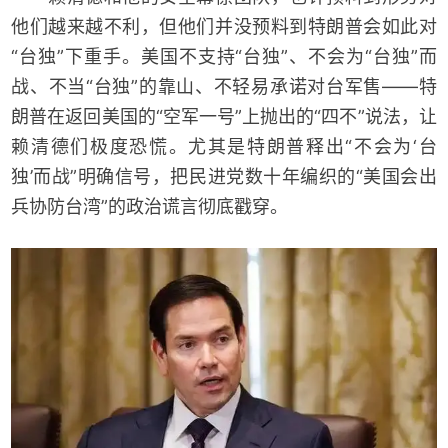
他们越来越不利，但他们并没预料到特朗普会如此对
“台独”下重手。美国不支持“台独”、不会为“台独”而
战、不当“台独”的靠山、不轻易承诺对台军售——特
朗普在返回美国的“空军一号”上抛出的“四不”说法，让
赖清德们极度恐慌。尤其是特朗普释出“不会为‘台
独’而战”明确信号，把民进党数十年编织的“美国会出
兵协防台湾”的政治谎言彻底戳穿。