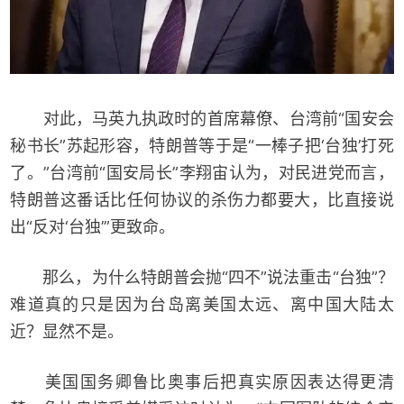
对此，马英九执政时的首席幕僚、台湾前“国安会
秘书长”苏起形容，特朗普等于是“一棒子把‘台独’打死
了。”台湾前“国安局长”李翔宙认为，对民进党而言，
特朗普这番话比任何协议的杀伤力都要大，比直接说
出“反对‘台独’”更致命。
那么，为什么特朗普会抛“四不”说法重击“台独”？
难道真的只是因为台岛离美国太远、离中国大陆太
近？显然不是。
美国国务卿鲁比奥事后把真实原因表达得更清