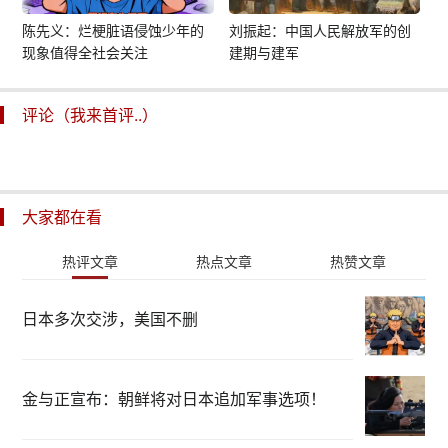
陈先义：烂梗脏语侵蚀少年的
刘振起：中国人民解放军的创
现象值得全社会关注
建期与建军
评论（我来首评..）
大家都在看
热评文章
热点文章
热赞文章
日本多次交涉，美国不删
金与正宣布：朝鲜将对日本追加军事选项！