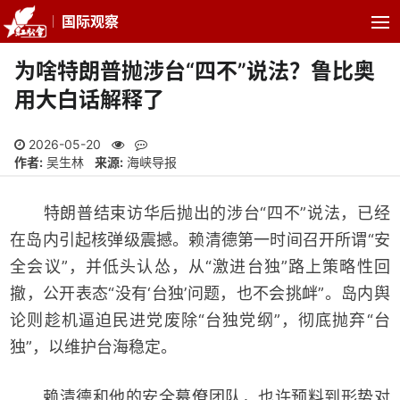
国际观察
为啥特朗普抛涉台“四不”说法？鲁比奥
用大白话解释了
2026-05-20
作者:
吴生林
来源:
海峡导报
特朗普结束访华后抛出的涉台“四不”说法，已经
在岛内引起核弹级震撼。赖清德第一时间召开所谓“安
全会议”，并低头认怂，从“激进台独”路上策略性回
撤，公开表态“没有‘台独’问题，也不会挑衅”。岛内舆
论则趁机逼迫民进党废除“台独党纲”，彻底抛弃“台
独”，以维护台海稳定。
赖清德和他的安全幕僚团队，也许预料到形势对