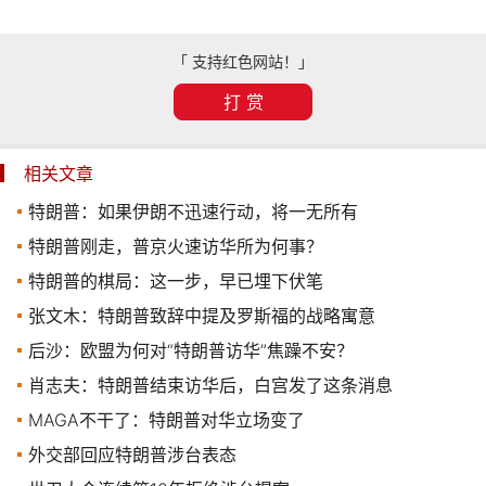
「 支持红色网站！」
打 赏
相关文章
特朗普：如果伊朗不迅速行动，将一无所有
特朗普刚走，普京火速访华所为何事？
特朗普的棋局：这一步，早已埋下伏笔
张文木：特朗普致辞中提及罗斯福的战略寓意
后沙：欧盟为何对“特朗普访华”焦躁不安？
肖志夫：特朗普结束访华后，白宫发了这条消息
MAGA不干了：特朗普对华立场变了
外交部回应特朗普涉台表态