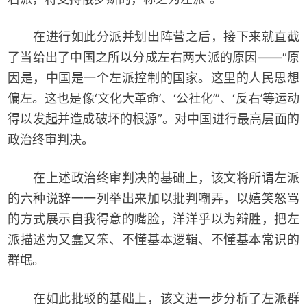
在进行如此分派并划出阵营之后，接下来就直截
了当给出了中国之所以分成左右两大派的原因——“原
因是，中国是一个左派控制的国家。这里的人民思想
偏左。这也是像‘文化大革命’、‘公社化’”、‘反右’等运动
得以发起并造成破坏的根源”。对中国进行最高层面的
政治终审判决。
在上述政治终审判决的基础上，该文将所谓左派
的六种说辞一一列举出来加以批判嘲弄，以嬉笑怒骂
的方式展示自我得意的嘴脸，洋洋乎以为辩胜，把左
派描述为又蠢又笨、不懂基本逻辑、不懂基本常识的
群氓。
在如此批驳的基础上，该文进一步分析了左派群