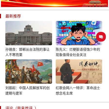
最新推荐
孙锡良：邯郸丛台法院的事让
陈先义：烂梗脏语侵蚀少年的
人不寒而栗
现象值得全社会关注
刘振起：中国人民解放军的创
红歌会网八一特评：革命战士
建期与建军
想念毛主席
评论（我来首评..）