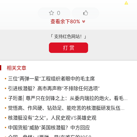
0
查看余下80%
「 支持红色网站！」
打 赏
相关文章
三位“两弹一星”工程组织者眼中的毛主席
引进核潜艇？高市再声称“不排除任何选项”
子珩墨| 尊严只在剑锋之上：从委内瑞拉的炮火，看毛主席“两弹一星”的千古圣明
觉悟高、作风硬、钻劲足、能吃苦的核潜艇研发队伍是怎样炼成的？
核潜艇没有“之父”，人民史观VS英雄史观
中国货船“威胁”英国核潜艇？中方回应