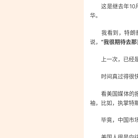
这是继去年10月
华。
我看到，特朗普也
说，
“我很期待去那
上一次，已经是2
时间真过得很快。
看美国媒体的报道
袖，比如，执掌特
毕竟，中国市场太
美国人很是向