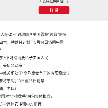
「 支持红色网站！」
打 赏
人配偶日”致辞隐含美国霸权“续命”密码
 白宫：特朗普计划于5月14日访问中国
？
要的绝不能给而要给予美国人民
，美伊又谈崩了
中美关系处于“高烈度竞争下的有限稳定”？
将于5月13日至15日访华
油，老伙计
美国对华“操盘手”为何集体换血？
访华具体安排和中方期待