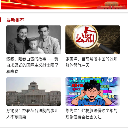
最新推荐
魏巍：阳春白雪的故事——赞
张志坤：当前阶段中国的公知
白求恩式的国际主义战士阳早
群体怨气冲天
和寒春
孙锡良：邯郸丛台法院的事让
陈先义：烂梗脏语侵蚀少年的
人不寒而栗
现象值得全社会关注