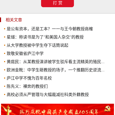
打 赏
相关文章
是公有资本，还是工本？一一与王今朝教授商榷
星燧：称读书是为了“和美国人杂交”的教授
从大学教授被中学生夺下话筒说起
致敬安徽省庐江中学
黄庭民：​从某教授演讲被学生驳斥看主流精英的殖民意识形态
欧洲金靴：​中学生砸教授的场子，一个推翻历史逆流的觉醒壮举
庐江中学不愧为百年名校
陈先义：裸奔的教授们
高校必须从严管理与大幅裁减社科类外籍教授