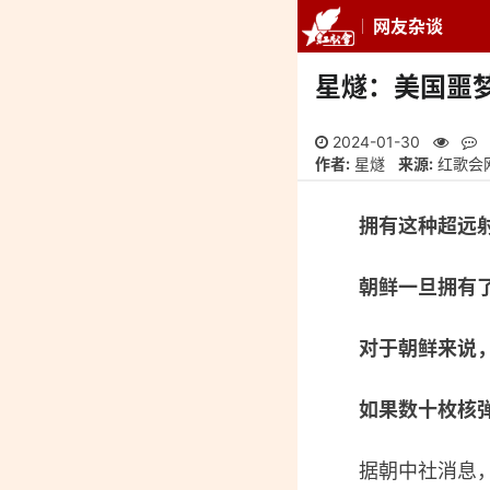
网友杂谈
推荐
最新
专
星燧：美国噩
2024-01-30
作者:
星燧
来源:
红歌会
拥有这种超远
朝鲜一旦拥有
对于朝鲜来说
如果数十枚核
据朝中社消息，应