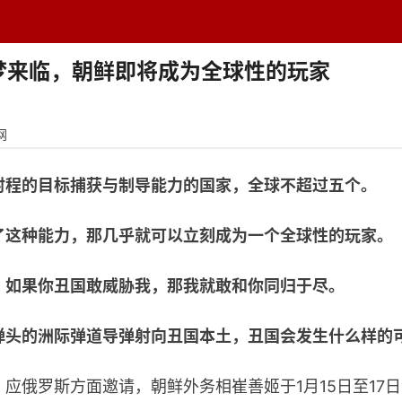
题中心
学者专栏
排行榜
周刊
网址导航
英
梦来临，朝鲜即将成为全球性的玩家
网
射程的目标捕获与制导能力的国家，全球不超过五个。
了这种能力，那几乎就可以立刻成为一个全球性的玩家。
，如果你丑国敢威胁我，那我就敢和你同归于尽。
弹头的洲际弹道导弹射向丑国本土，丑国会发生什么样的
俄罗斯方面邀请，朝鲜外务相崔善姬于1月15日至17