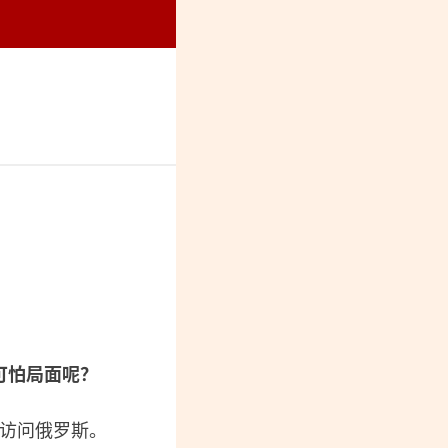
烈纪念馆
可怕局面呢？
日访问俄罗斯。