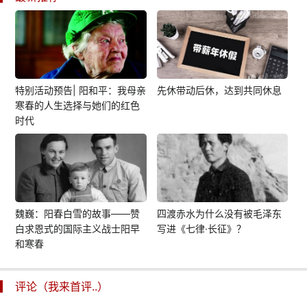
特别活动预告| 阳和平：我母亲
先休带动后休，达到共同休息
寒春的人生选择与她们的红色
时代
魏巍：阳春白雪的故事——赞
四渡赤水为什么没有被毛泽东
白求恩式的国际主义战士阳早
写进《七律·长征》？
和寒春
评论（我来首评..）