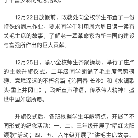
了丰富多彩的纪念活动。
12月22日放假前，政教处向全校学生布置了一份
特殊的周末作业，要求同学们利用周六周日读一读有
关毛主席的故事，了解老一辈革命家为新中国的建设
与富强所作出的巨大贡献。
12月25日，喻小全校师生齐聚操场，举行了庄严
的主题升旗仪式。二年级同学朗诵了毛主席气势磅
礴、意境深远的不朽名篇《沁园春·长沙》和《水调歌
头·重上井冈山》，聆听童声稚语，传承伟人精神！盛
世中国如您所愿。
升旗仪式后，各班根据学生年龄特点，开展了不
同形式的纪念活动：一、二、三年级开展了“唱红太阳
颂歌”活动；四、五、六年级开展了“讲毛主席故事、