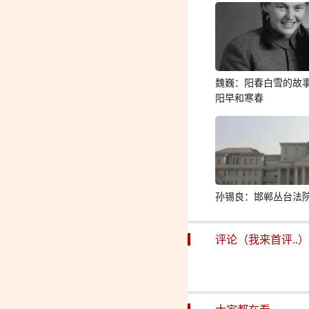
魏巍：阳春白雪的故
阳早和寒春
孙锡良：邯郸丛台法
评论（我来首评..）