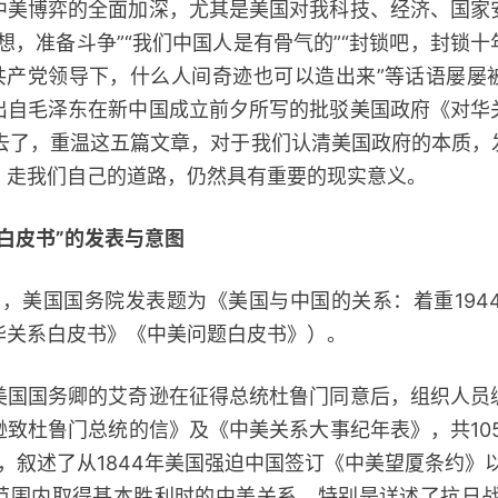
博弈的全面加深，尤其是美国对我科技、经济、国家
想，准备斗争”“我们中国人是有骨气的”“封锁吧，封锁
在共产党领导下，什么人间奇迹也可以造出来”等话语屡屡
出自毛泽东在新中国成立前夕所写的批驳美国政府《对华
过去了，重温这五篇文章，对于我们认清美国政府的本质，
、走我们自己的道路，仍然具有重要的现实意义。
白皮书”的发表与意图
，美国国务院发表题为《美国与中国的关系：着重1944
华关系白皮书》《中美问题白皮书》）。
国务卿的艾奇逊在征得总统杜鲁门同意后，组织人员
致杜鲁门总统的信》及《中美关系大事纪年表》，共105
页，叙述了从1844年美国强迫中国签订《中美望厦条约》以
范围内取得基本胜利时的中美关系，特别是详述了抗日战争