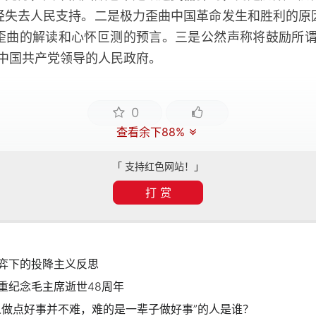
经失去人民支持。二是极力歪曲中国革命发生和胜利的原
歪曲的解读和心怀叵测的预言。三是公然声称将鼓励所谓
翻中国共产党领导的人民政府。
0
查看余下88%
「 支持红色网站！」
打 赏
弈下的投降主义反思
重纪念毛主席逝世48周年
人做点好事并不难，难的是一辈子做好事”的人是谁？