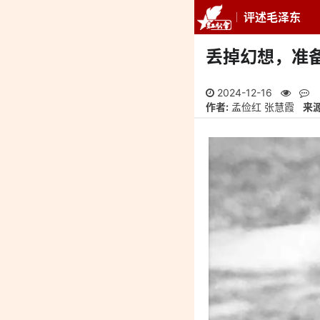
评述毛泽东
推荐
最新
专
丢掉幻想，准
2024-12-16
作者:
孟俭红 张慧霞
来源