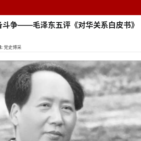
题中心
学者专栏
排行榜
周刊
网址导航
英
备斗争——毛泽东五评《对华关系白皮书》
:
党史博采