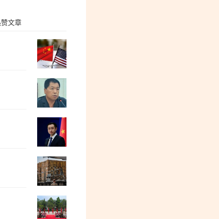
热赞文章
“冯院长看上你了”，背后有大问题
董保存：毛主席为何、如何选中了李德生
后沙：以色列驻成都总领事馆正式关闭！
一台进口打印机，为何会触发国家安全调
郭松民| 《年会不能停2》：资本的焦大