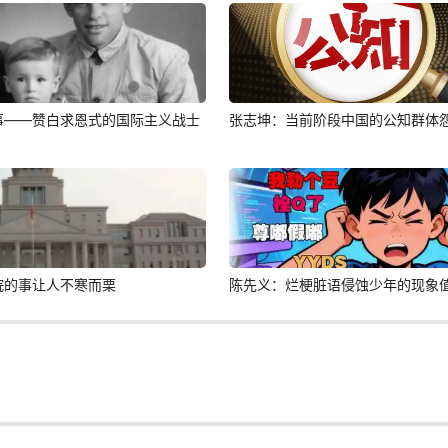
事——赞白求恩式的国际主义战士
张志坤：当前阶段中国的公知群体
院的事让人不寒而栗
陈先义：烂梗脏语侵蚀少年的现象