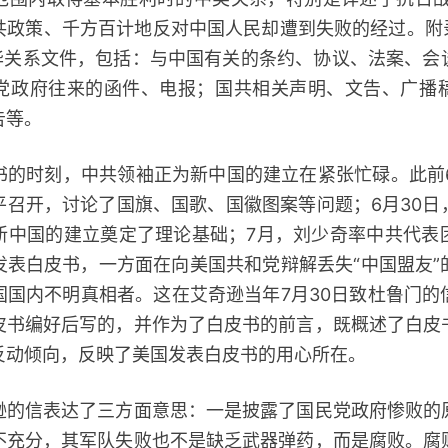
共政策、千方百计地反对中国人民却遭到失败的经过。附录
对华关系文件，包括：与中国有关的条约、协议、法案、会
党政府往来的函件、电报；国共相关声明、文告、广播
告等。
时刻，中共领袖正为新中国的建立在紧张忙碌。此前6月
平召开，讨论了国旗、国歌、国徽图案等问题；6月30日
新中国的建立奠定了理论基础；7月，刘少奇率中共代表
发表白皮书，一方面在向美国共和党辩解丢失“中国盟友”
国国内不明真相者。这在艾奇逊当年7月30日致杜鲁门的
皮书编好后写的，并作为了白皮书的前言，既概述了白皮
反动倾向，反映了美国发表白皮书的用心所在。
信表达了三方面意思：一是披露了国民党政府惨败的
不充分，其军队失败也不是缺乏武器弹药，而是腐败。腐