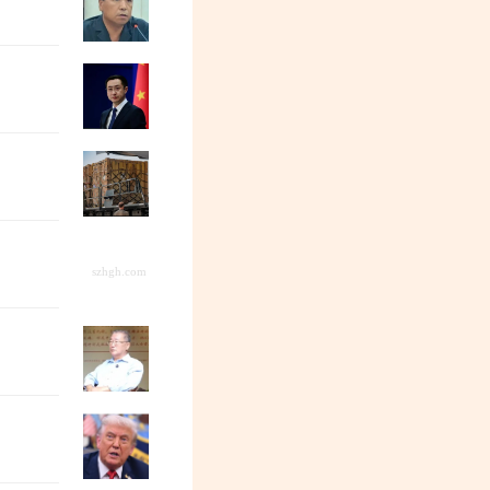
“冯院长看上你了”，背后有大问题
董保存：毛主席为何、如何选中了李德生
后沙：以色列驻成都总领事馆正式关闭！
一台进口打印机，为何会触发国家安全调
四渡赤水为什么没有被毛泽东写进《七律·
郭松民| 《年会不能停2》：资本的焦大