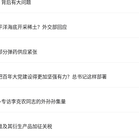
，背后有大问题
平洋海底开采稀土？外交部回应
部分弹药供应紧张
把百年大党建设得更加坚强有力？总书记这样部署
——专访李克农同志的外孙孙集量
硅及其衍生产品加征关税