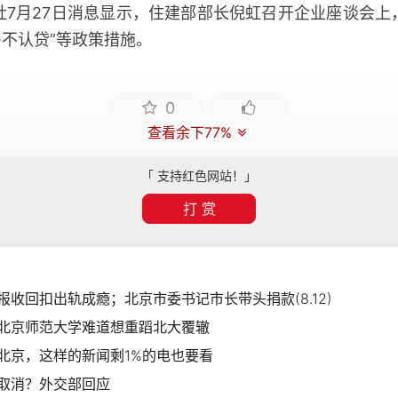
社7月27日消息显示，住建部部长倪虹召开企业座谈会上
房不认贷”等政策措施。
0
查看余下77%
「 支持红色网站！」
打 赏
收回扣出轨成瘾；北京市委书记市长带头捐款(8.12)
北京师范大学难道想重蹈北大覆辙
北京，这样的新闻剩1%的电也要看
取消？外交部回应