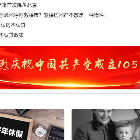
年来首次降落北京
惊恐地呼吁救楼市？紧搂房地产不放是一种惰性！
认房不认贷”
不认贷政策