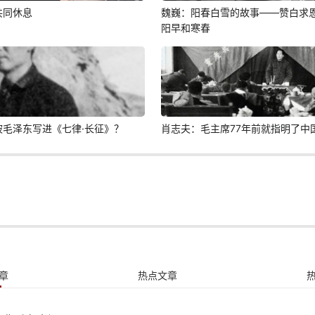
共同休息
魏巍：阳春白雪的故事——赞白求
阳早和寒春
毛泽东写进《七律·长征》？
肖志夫：毛主席77年前就指明了中
章
热点文章