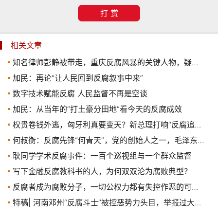
打 赏
相关文章
知名律师彭静被带走，重庆反腐风暴的关键人物，疑涉加密货币洗钱
加民：再论“让人民回到反腐叙事中来”
数字技术赋能反腐 人民监督不再是空谈
加民：从当年的“打土豪分田地”看今天的反腐成效
权贵卷钱外逃，匈牙利真要变天？新总理打响“反腐追赃第一枪”
何叔衡：反腐先锋“何青天”，党的创始人之一，毛泽东称赞“叔翁办事，可当大局”
耿同学学术反腐事件：一百个巡视组与一个群众监督
写下金融反腐教科书的人，为何双双沦为腐败典型？
反腐者成为腐败分子，一切公权力都有失控作恶的可能！
特稿| 河南邓州“反腐斗士”被控恶势力头目，举报过大量领导和公职人员，批办官员落马