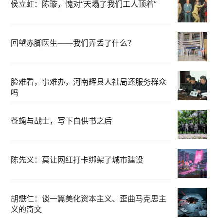
侯立虹：陈璇，愧对“天塌了我们工人顶着”
回望赤脚医生——我们弄丢了什么？
脸难看，事难办，河南辉县人社局还服务群众
吗
苍蝇与战士，写下自供书之后
陈先义：莫让网红打卡绑架了城市建设
胡懋仁：谈一篇美化资本主义、歪曲马克思主
义的奇文