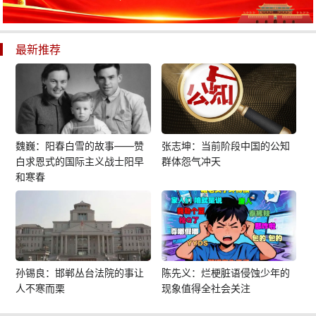
最新推荐
魏巍：阳春白雪的故事——赞
张志坤：当前阶段中国的公知
白求恩式的国际主义战士阳早
群体怨气冲天
和寒春
孙锡良：邯郸丛台法院的事让
陈先义：烂梗脏语侵蚀少年的
人不寒而栗
现象值得全社会关注