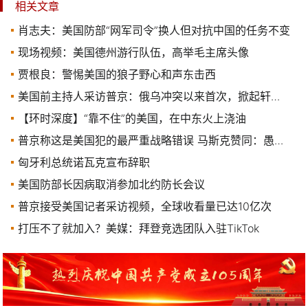
相关文章
肖志夫：美国防部“网军司令”换人但对抗中国的任务不变
现场视频：美国德州游行队伍，高举毛主席头像
贾根良：警惕美国的狼子野心和声东击西
美国前主持人采访普京：俄乌冲突以来首次，掀起轩然大波
【环时深度】“靠不住”的美国，在中东火上浇油
普京称这是美国犯的最严重战略错误 马斯克赞同：愚蠢之举
匈牙利总统诺瓦克宣布辞职
美国防部长因病取消参加北约防长会议
普京接受美国记者采访视频，全球收看量已达10亿次
打压不了就加入？美媒：拜登竞选团队入驻TikTok