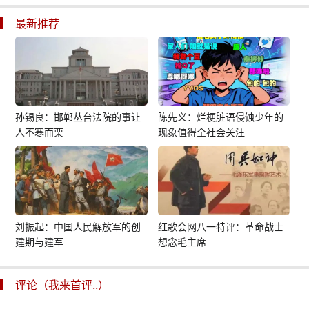
最新推荐
孙锡良：邯郸丛台法院的事让
陈先义：烂梗脏语侵蚀少年的
人不寒而栗
现象值得全社会关注
刘振起：中国人民解放军的创
红歌会网八一特评：革命战士
建期与建军
想念毛主席
评论（我来首评..）