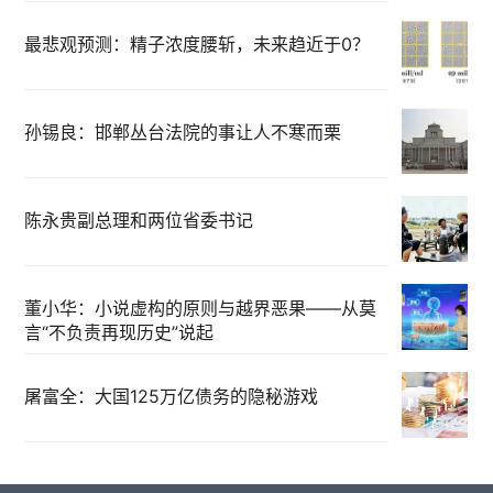
最悲观预测：精子浓度腰斩，未来趋近于0？
孙锡良：邯郸丛台法院的事让人不寒而栗
陈永贵副总理和两位省委书记
董小华：小说虚构的原则与越界恶果——从莫
言“不负责再现历史”说起
屠富全：大国125万亿债务的隐秘游戏