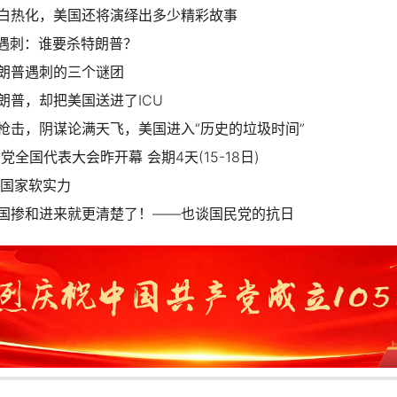
白热化，美国还将演绎出多少精彩故事
普遇刺：谁要杀特朗普？
朗普遇刺的三个谜团
朗普，却把美国送进了ICU
枪击，阴谋论满天飞，美国进入“历史的垃圾时间”
党全国代表大会昨开幕 会期4天(15-18日)
与国家软实力
国掺和进来就更清楚了！——也谈国民党的抗日