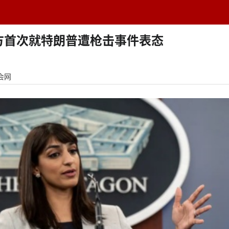
题中心
学者专栏
排行榜
周刊
网址导航
英
方首次就特朗普遭枪击事件表态
会网