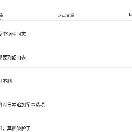
章
热点文章
委李德生同志
都要到韶山去
国不删
将对日本追加军事选项！
国，真撕破脸了