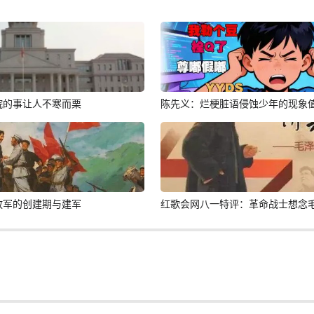
院的事让人不寒而栗
陈先义：烂梗脏语侵蚀少年的现象
放军的创建期与建军
红歌会网八一特评：革命战士想念