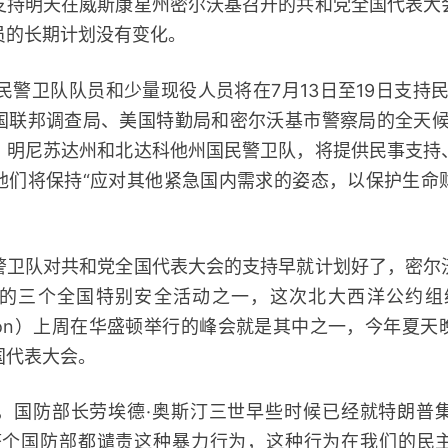
明天在威斯康星州密尔沃基召开的共和党全国代表大
员的长期计划没有变化。
警卫队队员和少量现役人员将在7月13日至19日支持
国联邦调查局、美国特勤局和密尔沃基市警察局的全天候
、明尼苏达州和北达科他州国民警卫队，将提供民事支持
他们将保持“应对其他紧急国内需求的姿态，以保护生命
队对共和党全国代表大会的支持早就计划好了，密尔
三个全国特别安全活动之一，这次北大西洋公约组织（Nort
anization）上周在华盛顿举行的峰会就是其中之一，今年
国代表大会。
防部长劳埃德·奥斯汀三世早些时候已经就特朗普
整个国防部都谴责这种暴力行为，这种行为在我们的民