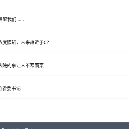
 提醒我们……
浓度腰斩，未来趋近于0？
法院的事让人不寒而栗
位省委书记