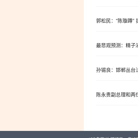
郭松民：“陈璇蹲”
最悲观预测：精子
孙锡良：邯郸丛台
陈永贵副总理和两