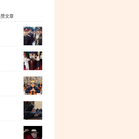
热赞文章
孙锡良：邯郸丛台法院的事让人不寒而栗
郭松民：“陈璇蹲” 提醒我们……
屠富全：大国125万亿债务的隐秘游戏
陈永贵副总理和两位省委书记
欧洲金靴：我们为什么做不好旅游