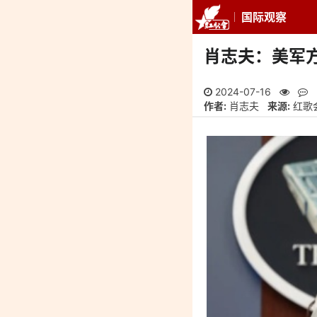
国际观察
推荐
最新
专
肖志夫：美军
2024-07-16
作者:
肖志夫
来源:
红歌