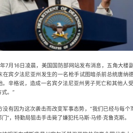
年7月16日凌晨，美国国防部网站发布消息，五角大楼副
末在宾夕法尼亚州发生的一名枪手试图暗杀前总统唐纳德
地。辛格说，造成一名宾夕法尼亚州男子死亡和其他人受
式。”
有因为这次袭击而改变军事态势，“我们已经与每个
门”，特勤局狙击手击毙了嫌犯托马斯·马修·克鲁克斯。