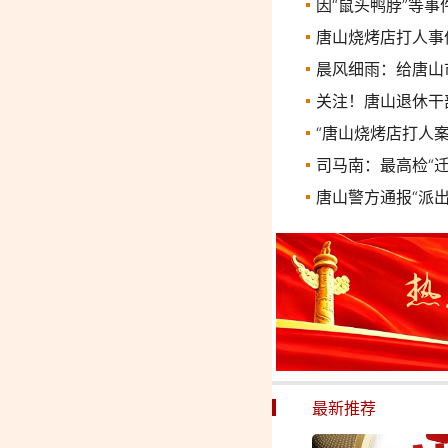
因“鼠头鸭脖”等
唐山烧烤店打人事
晨风细雨：给唐山
关注！唐山退休干
“唐山烧烤店打人
司马南：最高检“
唐山警方通报“派
最新推荐