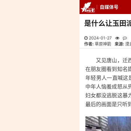
自媒体号
推荐
最新
专
是什么让玉田
2024-01-27
作者:
草原神箭
来源:
漠
又见唐山，迁西马
在朋友圈看到知名
年轻男人一直喊这是
中年人恼羞成怒从
妇女都没逃脱这暴
最后的画面是只听