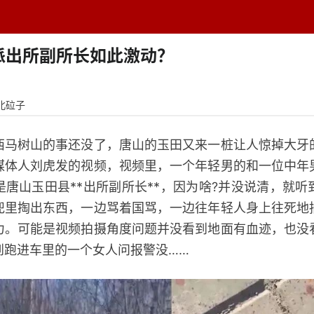
题中心
学者专栏
排行榜
周刊
网址导航
英
派出所副所长如此激动？
北砬子
树山的事还没了，唐山的玉田又来一桩让人惊掉大牙
媒体人刘虎发的视频，视频里，一个年轻男的和一位中年
唐山玉田县**出所副所长**，因为啥?并没说清，就
兜里掏出东西，一边骂着国骂，一边往年轻人身上往死地
力。可能是视频拍摄角度问题并没看到地面有血迹，也没
到跑进车里的一个女人问报警没……