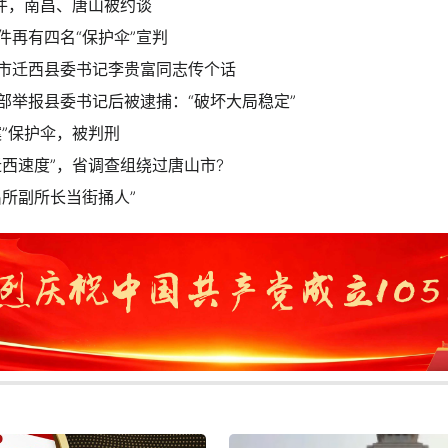
事件，南昌、唐山被约谈
件再有四名“保护伞”宣判
市迁西县委书记李贵富同志传个话
部举报县委书记后被逮捕：“破坏大局稳定”
案”保护伞，被判刑
迁西速度”，省调查组绕过唐山市?
出所副所长当街捅人”