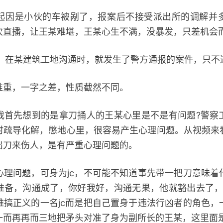
是小伙的车被剐了，报案后不接受派出所的调解并
次直播，让王某难堪，王某心生不满，没暴发，只差机会
在某建筑工地沟通时，就发生了警方通报的案件，只不
重，一字之差，性质截然不同。
先想到的是拿刀捅人的王某心里是不是有问题?警察
时疏导化解，憋地心里，很容易产生心理问题。从视频来
出刀来伤人，是有严重心理问题的。
问题，可身为jc，不可能不知道事先带一把刀意味着
准备，沟通成了，你好我好，沟通无果，他就豁出去了，
难搞正义的一名jc而是把自己置身于违法行凶者的角色，
一而再再而三地把矛头对准了身为副所长的王某，这里面