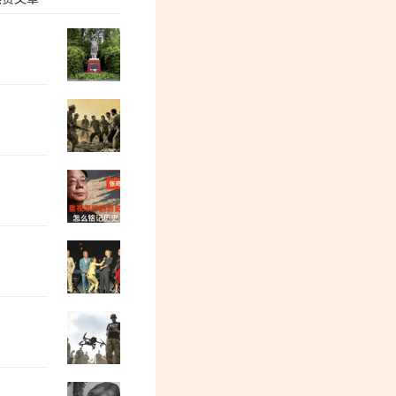
孙锡良：邯郸丛台法院的事让人不寒而栗
郭松民：“陈璇蹲” 提醒我们……
兰斌强：警惕，公知的疯狂反扑
陈永贵副总理和两位省委书记
屠富全：大国125万亿债务的隐秘游戏