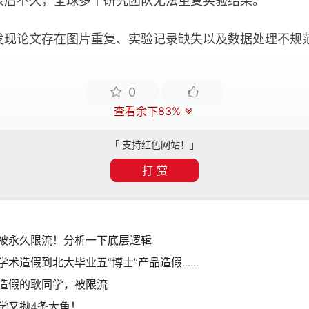
不久，全球多个研究团队无法重复实验结果。
论文存在图片重复、实验记录缺失以及数据处理不规
0
查看余下83%
「 支持红色网站！」
打 赏
被永久限流！分析一下底层逻辑
造假到北大毕业五“博士”产品造假......
造假的耿同学，被限流
学又抛4条大鱼！