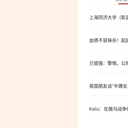
上海同济大学（彰
血债不容抹杀！起
兰斌强：警惕，公
英国朋友谈“半蹲女
Ksliu：在俄乌