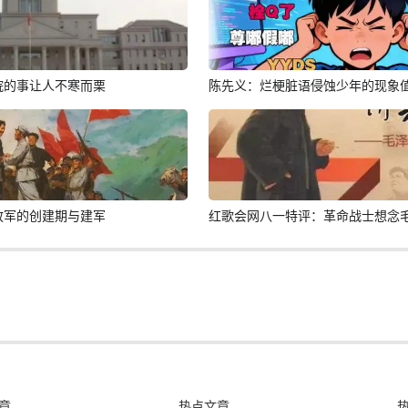
院的事让人不寒而栗
陈先义：烂梗脏语侵蚀少年的现象
放军的创建期与建军
红歌会网八一特评：革命战士想念
章
热点文章