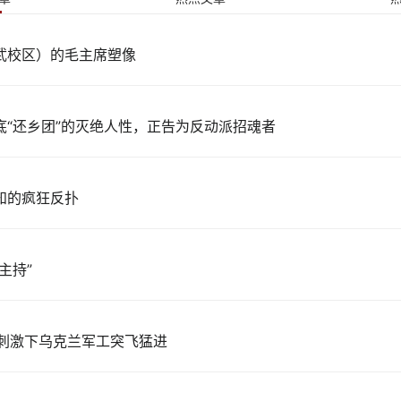
武校区）的毛主席塑像
底“还乡团”的灭绝人性，正告为反动派招魂者
知的疯狂反扑
主持”
战争刺激下乌克兰军工突飞猛进