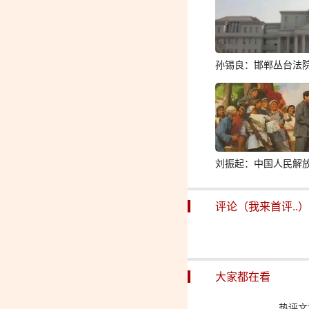
孙锡良：邯郸丛台法
刘振起：中国人民解
评论（我来首评..）
大家都在看
热评文