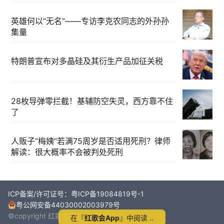
英雄何以“无名”——专访李克农同志的外孙孙
集量
特朗普宣布对多晶硅及其衍生产品加征关税
28枚导弹零拦截！基辅防空失灵，西方靠不住
了
人贩子“梅姨”若满75周岁是否适用死刑？律师
解读：很大概率不会被判处死刑
ICP备案/许可证号：粤ICP备19084819号-1
粤公网安备44030002003979号
©copyright 红歌会网2011-2024
在『
红歌会App
』中阅读 ..