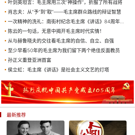
叶剑英坦言：毛主席用三次“神操作”，折服了所有战将
肖志夫：从“予”到“取”——毛主席群众路线的辩证智慧
一次精神的洗礼：南街村纪念毛主席《讲话》84周年座谈会
陈云的一句话，无意中揭开毛主席时代实情！
从与赫鲁晓夫的交往看毛主席的自信、自立、自强
至少早看50年的毛主席为我们留下两个绝佳反面教员
孙正义重登亚洲首富
侯立虹：毛主席《讲话》是社会主义文艺的灯塔
最新推荐