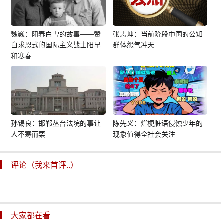
魏巍：阳春白雪的故事——赞
张志坤：当前阶段中国的公知
白求恩式的国际主义战士阳早
群体怨气冲天
和寒春
孙锡良：邯郸丛台法院的事让
陈先义：烂梗脏语侵蚀少年的
人不寒而栗
现象值得全社会关注
评论（我来首评..）
大家都在看