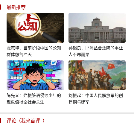
最新推荐
张志坤：当前阶段中国的公知
孙锡良：邯郸丛台法院的事让
群体怨气冲天
人不寒而栗
陈先义：烂梗脏语侵蚀少年的
刘振起：中国人民解放军的创
现象值得全社会关注
建期与建军
评论（我来首评..）