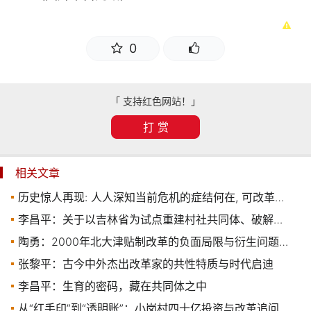
0
「 支持红色网站！」
打 赏
相关文章
历史惊人再现: 人人深知当前危机的症结何在, 可改革派却寸步难行
李昌平：关于以吉林省为试点重建村社共同体、破解农业内卷与人口下行危机的政策建议
陶勇：2000年北大津贴制改革的负面局限与衍生问题面面观
张黎平：古今中外杰出改革家的共性特质与时代启迪
李昌平：生育的密码，藏在共同体之中
从“红手印”到“透明账”：小岗村四十亿投资与改革追问