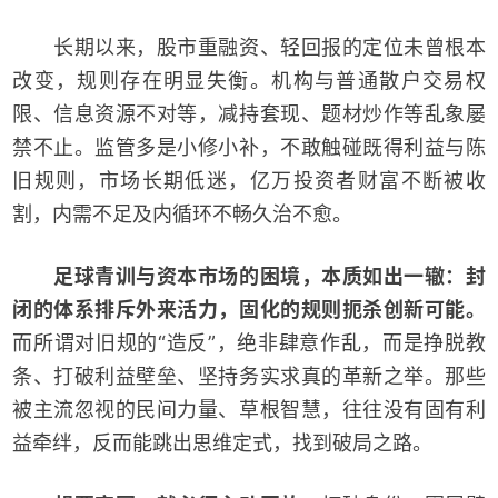
长期以来，股市重融资、轻回报的定位未曾根本
改变，规则存在明显失衡。机构与普通散户交易权
限、信息资源不对等，减持套现、题材炒作等乱象屡
禁不止。监管多是小修小补，不敢触碰既得利益与陈
旧规则，市场长期低迷，亿万投资者财富不断被收
割，内需不足及内循环不畅久治不愈。
足球青训与资本市场的困境，本质如出一辙：封
闭的体系排斥外来活力，固化的规则扼杀创新可能。
而所谓对旧规的“造反”，绝非肆意作乱，而是挣脱教
条、打破利益壁垒、坚持务实求真的革新之举。那些
被主流忽视的民间力量、草根智慧，往往没有固有利
益牵绊，反而能跳出思维定式，找到破局之路。