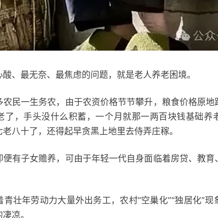
、最无奈、最焦虑的问题，就是老人养老困境。
民一生务农，由于农资价格节节攀升，粮食价格原地
老了，手头没什么积蓄，一个月就那一两百块钱基础养
七老八十了，还得起早贪黑上地里去侍弄庄稼。
有子女赡养，可由于年轻一代自身面临着房贷、教育
壮年劳动力大量外出务工，农村“空巢化”“独居化”现
的凄凉。