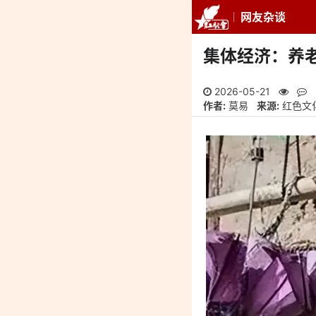
网友杂谈
推荐
最新
专
集体经济：养
2026-05-21
作者:
莫易
来源:
红色文